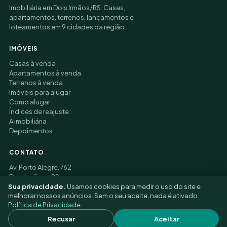
Imobiliária em Dois Irmãos/RS. Casas,
apartamentos, terrenos, lançamentos e
loteamentos em 9 cidades da região.
IMÓVEIS
Casas à venda
Apartamentos à venda
Terrenos à venda
Imóveis para alugar
Como alugar
Índices de reajuste
A imobiliária
Depoimentos
CONTATO
Av. Porto Alegre, 762
Dois Irmãos – RS
(51) 3177-9006
Sua privacidade.
Usamos cookies para medir o uso do site e
melhorar nossos anúncios. Sem o seu aceite, nada é ativado.
Política de Privacidade
.
© 2026 Felippe Alfredo Imobiliária ·
Privacidade
·
Recusar
Aceitar
Preferências de cookies