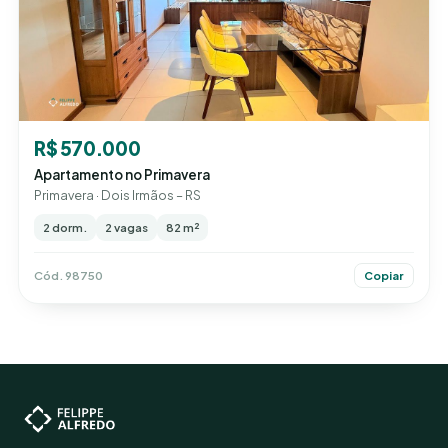
R$ 570.000
Apartamento no Primavera
Primavera · Dois Irmãos – RS
2 dorm.
2 vagas
82 m²
Cód. 98750
Copiar