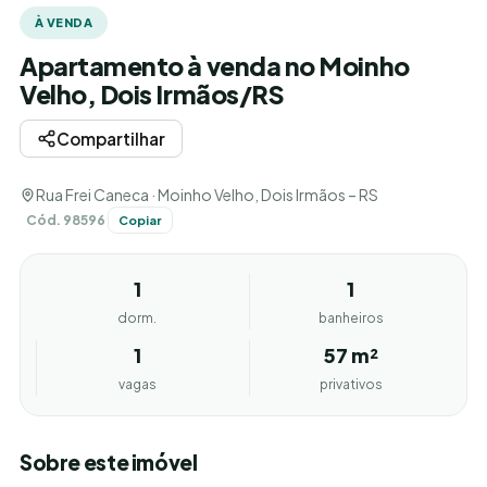
À VENDA
Apartamento à venda no Moinho
Velho, Dois Irmãos/RS
Compartilhar
Rua Frei Caneca · Moinho Velho, Dois Irmãos – RS
Cód. 98596
Copiar
1
1
dorm.
banheiros
1
57 m²
vagas
privativos
Sobre este imóvel