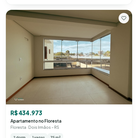
R$ 434.973
Apartamento no Floresta
Floresta · Dois Irmãos – RS
2 dorm.
1 vagas
75 m²