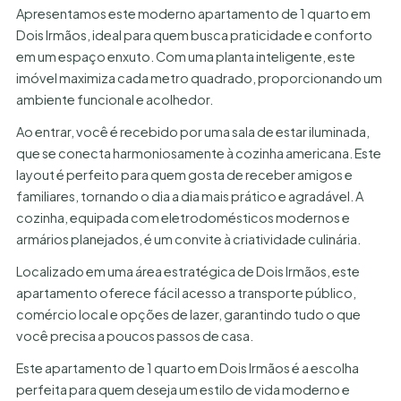
Apresentamos este moderno apartamento de 1 quarto em
Dois Irmãos, ideal para quem busca praticidade e conforto
em um espaço enxuto. Com uma planta inteligente, este
imóvel maximiza cada metro quadrado, proporcionando um
ambiente funcional e acolhedor.
Ao entrar, você é recebido por uma sala de estar iluminada,
que se conecta harmoniosamente à cozinha americana. Este
layout é perfeito para quem gosta de receber amigos e
familiares, tornando o dia a dia mais prático e agradável. A
cozinha, equipada com eletrodomésticos modernos e
armários planejados, é um convite à criatividade culinária.
Localizado em uma área estratégica de Dois Irmãos, este
apartamento oferece fácil acesso a transporte público,
comércio local e opções de lazer, garantindo tudo o que
você precisa a poucos passos de casa.
Este apartamento de 1 quarto em Dois Irmãos é a escolha
perfeita para quem deseja um estilo de vida moderno e