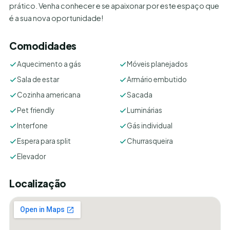
prático. Venha conhecer e se apaixonar por este espaço que
é a sua nova oportunidade!
Comodidades
Aquecimento a gás
Móveis planejados
Sala de estar
Armário embutido
Cozinha americana
Sacada
Pet friendly
Luminárias
Interfone
Gás individual
Espera para split
Churrasqueira
Elevador
Localização