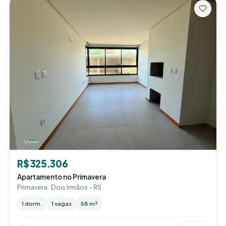
R$ 325.306
Apartamento no Primavera
Primavera · Dois Irmãos – RS
1 dorm.
1 vagas
58 m²