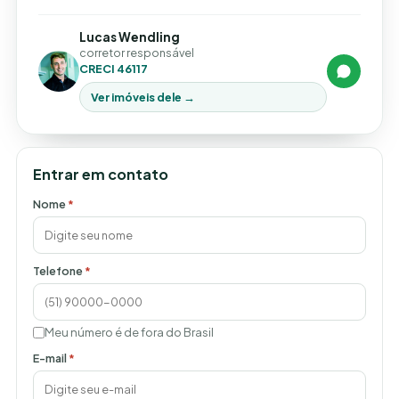
Lucas Wendling
corretor responsável
CRECI 46117
Ver imóveis dele →
Entrar em contato
Nome
*
Telefone
*
Meu número é de fora do Brasil
E-mail
*