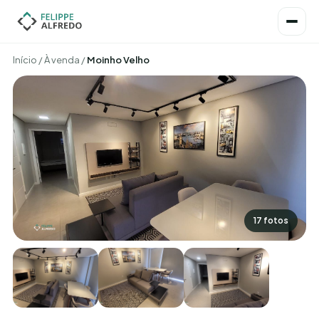
Início
/
À venda
/
Moinho Velho
17 fotos