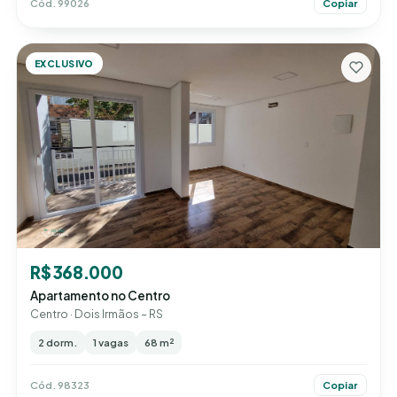
Cód. 99026
Copiar
EXCLUSIVO
R$ 368.000
Apartamento no Centro
Centro · Dois Irmãos – RS
2 dorm.
1 vagas
68 m²
Cód. 98323
Copiar