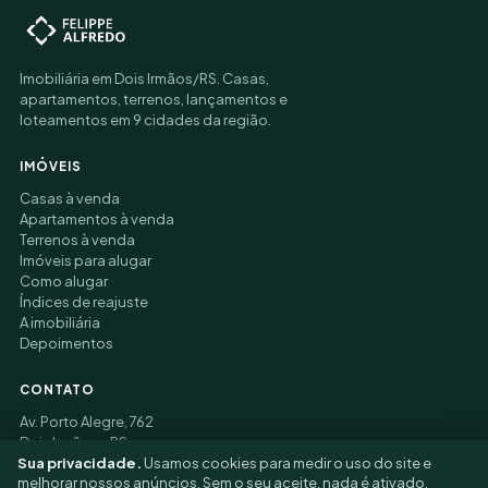
Imobiliária em Dois Irmãos/RS. Casas,
apartamentos, terrenos, lançamentos e
loteamentos em 9 cidades da região.
IMÓVEIS
Casas à venda
Apartamentos à venda
Terrenos à venda
Imóveis para alugar
Como alugar
Índices de reajuste
A imobiliária
Depoimentos
CONTATO
Av. Porto Alegre, 762
Dois Irmãos – RS
Sua privacidade.
Usamos cookies para medir o uso do site e
(51) 3177-9006
melhorar nossos anúncios. Sem o seu aceite, nada é ativado.