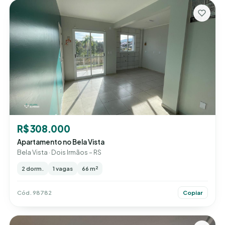
R$ 308.000
Apartamento no Bela Vista
Bela Vista · Dois Irmãos – RS
2 dorm.
1 vagas
66 m²
Cód. 98782
Copiar