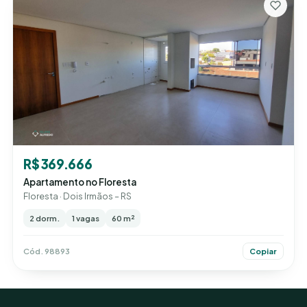
R$ 369.666
Apartamento no Floresta
Floresta · Dois Irmãos – RS
2 dorm.
1 vagas
60 m²
Cód. 98893
Copiar