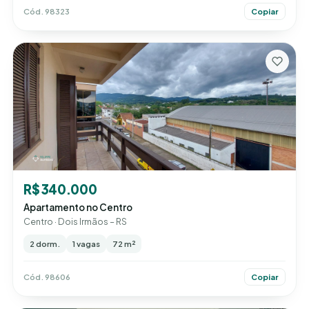
Cód. 98323
Copiar
R$ 340.000
Apartamento no Centro
Centro · Dois Irmãos – RS
2 dorm.
1 vagas
72 m²
Cód. 98606
Copiar