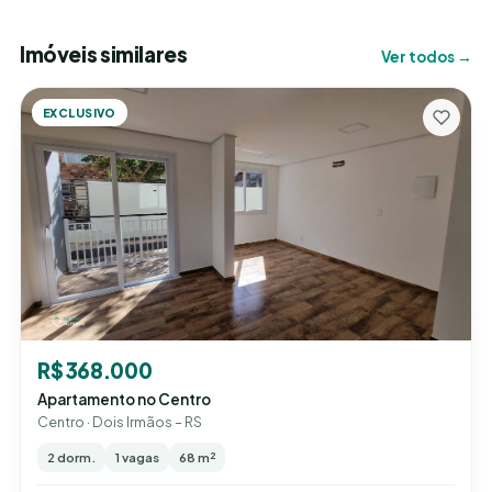
Imóveis similares
Ver todos →
EXCLUSIVO
R$ 368.000
Apartamento no Centro
Centro · Dois Irmãos – RS
2 dorm.
1 vagas
68 m²