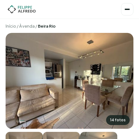
Início
/
À venda
/
Beira Rio
14 fotos