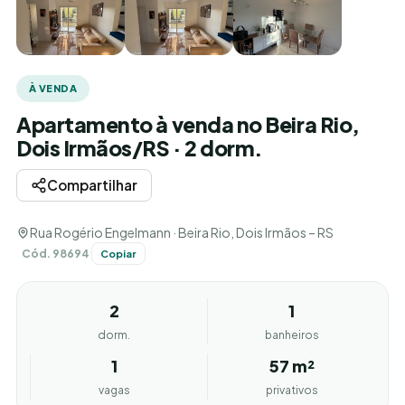
À VENDA
Apartamento à venda no Beira Rio,
Dois Irmãos/RS · 2 dorm.
Compartilhar
Rua Rogério Engelmann · Beira Rio, Dois Irmãos – RS
Cód. 98694
Copiar
2
1
dorm.
banheiros
1
57 m²
vagas
privativos