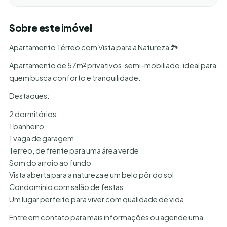
Sobre este imóvel
Apartamento Térreo com Vista para a Natureza 🏞
Apartamento de 57m² privativos, semi-mobiliado, ideal para
quem busca conforto e tranquilidade.
Destaques:
2 dormitórios
1 banheiro
1 vaga de garagem
Terreo, de frente para uma área verde
Som do arroio ao fundo
Vista aberta para a natureza e um belo pôr do sol
Condomínio com salão de festas
Um lugar perfeito para viver com qualidade de vida.
Entre em contato para mais informações ou agende uma