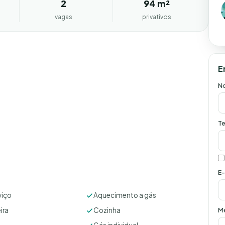
2
94 m²
vagas
privativos
E
N
Te
E-
viço
Aquecimento a gás
M
ira
Cozinha