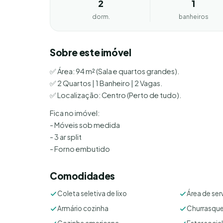
2
1
dorm.
banheiros
Sobre este imóvel
✅ Área: 94 m² (Sala e quartos grandes).
✅ 2 Quartos | 1 Banheiro | 2 Vagas.
✅ Localização: Centro (Perto de tudo).
Fica no imóvel:
- Móveis sob medida
- 3 ar split
- Forno embutido
Comodidades
Coleta seletiva de lixo
Área de ser
Armário cozinha
Churrasque