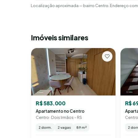
Localização aproximada — bairro Centro. Endereço comp
Imóveis similares
R$ 6
R$ 583.000
Apart
Apartamento no Centro
Centro 
Centro · Dois Irmãos – RS
2 dor
2 dorm.
2 vagas
89 m²