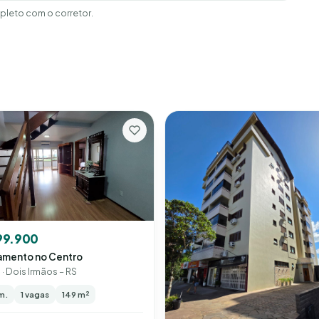
leto com o corretor.
99.900
amento no Centro
· Dois Irmãos – RS
m.
1 vagas
149 m²