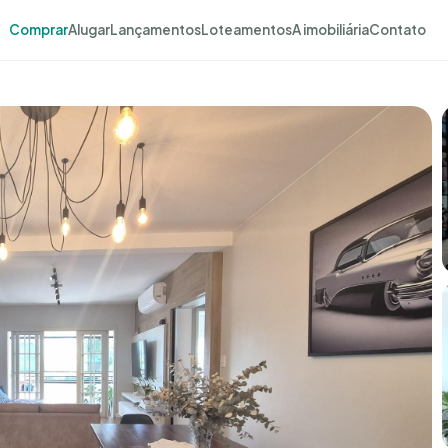
Comprar
Alugar
Lançamentos
Loteamentos
A imobiliária
Contato