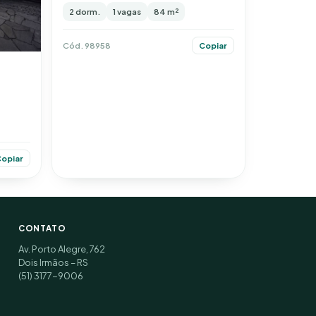
2 dorm.
1 vagas
84 m²
Cód. 98958
Copiar
opiar
CONTATO
Av. Porto Alegre, 762
Dois Irmãos – RS
(51) 3177-9006