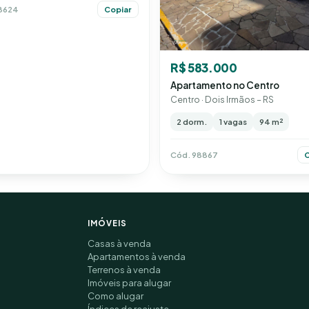
8624
Copiar
R$ 583.000
Apartamento no Centro
Centro · Dois Irmãos – RS
2 dorm.
1 vagas
94 m²
Cód. 98867
C
IMÓVEIS
Casas à venda
Apartamentos à venda
Terrenos à venda
Imóveis para alugar
Como alugar
Índices de reajuste