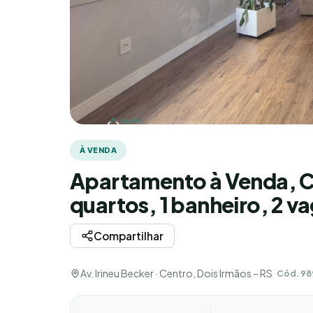
À VENDA
Apartamento à Venda, Ce
quartos, 1 banheiro, 2 v
Compartilhar
Av. Irineu Becker · Centro, Dois Irmãos – RS
Cód. 9