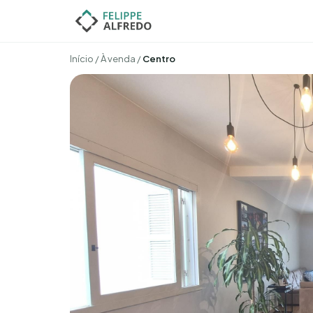
Início
/
À venda
/
Centro