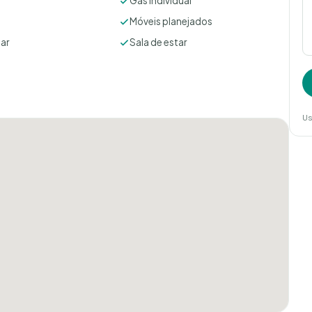
Gás individual
Móveis planejados
tar
Sala de estar
Us