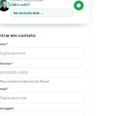
corretor responsável
CRECI 46117
Ver imóveis dele →
ntrar em contato
ome
*
lefone
*
Meu número é de fora do Brasil
mail
*
ensagem