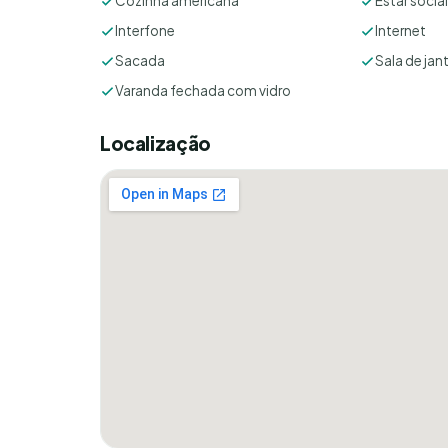
Cozinha americana
Estar social
Interfone
Internet
Sacada
Sala de jan
Varanda fechada com vidro
Localização