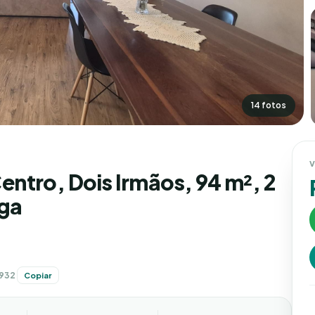
14 fotos
V
ntro, Dois Irmãos, 94 m², 2
aga
8932
Copiar