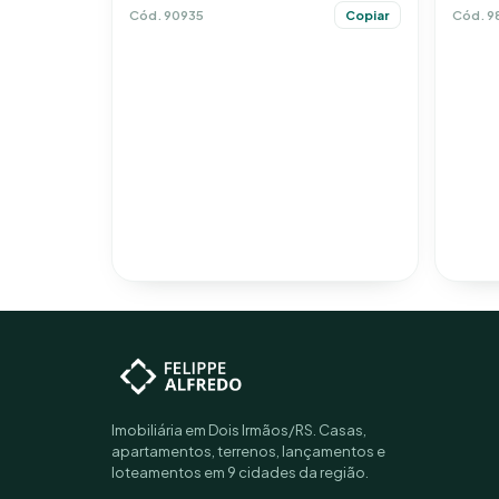
Cód. 9
Cód. 90935
Copiar
Imobiliária em Dois Irmãos/RS. Casas,
apartamentos, terrenos, lançamentos e
loteamentos em 9 cidades da região.