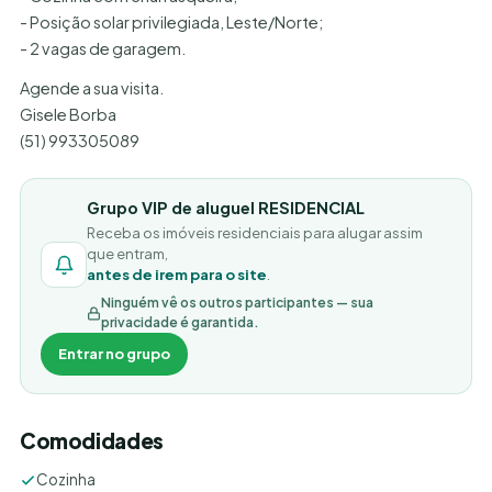
- Posição solar privilegiada, Leste/Norte;
- 2 vagas de garagem.
Agende a sua visita.
Gisele Borba
(51) 993305089
Grupo VIP de aluguel RESIDENCIAL
Receba os imóveis residenciais para alugar assim
que entram,
antes de irem para o site
.
Ninguém vê os outros participantes — sua
privacidade é garantida.
Entrar no grupo
Comodidades
Cozinha