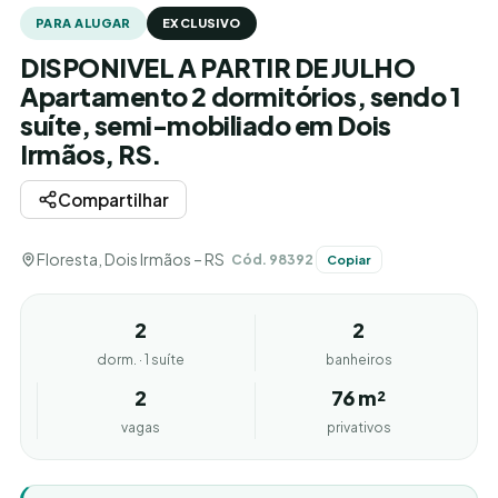
PARA ALUGAR
EXCLUSIVO
DISPONIVEL A PARTIR DE JULHO
Apartamento 2 dormitórios, sendo 1
suíte, semi-mobiliado em Dois
Irmãos, RS.
Compartilhar
Floresta, Dois Irmãos – RS
Cód. 98392
Copiar
2
2
dorm. · 1 suíte
banheiros
2
76 m²
vagas
privativos