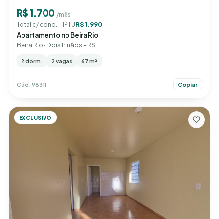
R$ 1.700
/mês
R$ 1.990
Total c/ cond. + IPTU
Apartamento no Beira Rio
Beira Rio · Dois Irmãos – RS
2 dorm.
2 vagas
67 m²
Cód. 98311
Copiar
EXCLUSIVO