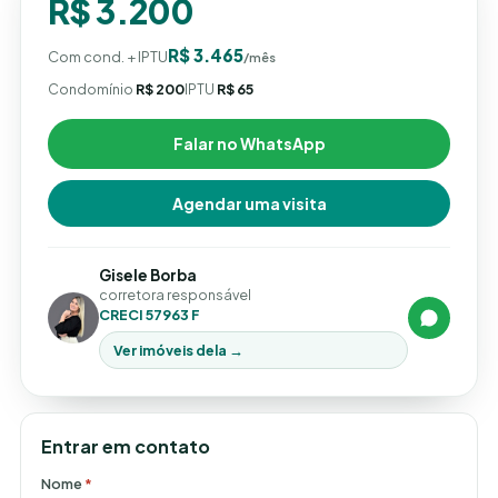
R$ 3.200
R$ 3.465
Com cond. + IPTU
/mês
Condomínio
R$ 200
IPTU
R$ 65
Falar no WhatsApp
Agendar uma visita
Gisele Borba
corretora responsável
CRECI 57963 F
Ver imóveis dela →
Entrar em contato
Nome
*