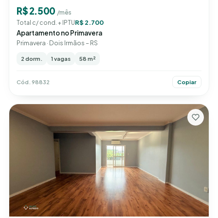
R$ 2.500
/mês
R$ 2.700
Total c/ cond. + IPTU
Apartamento no Primavera
Primavera · Dois Irmãos – RS
2 dorm.
1 vagas
58 m²
Cód. 98832
Copiar