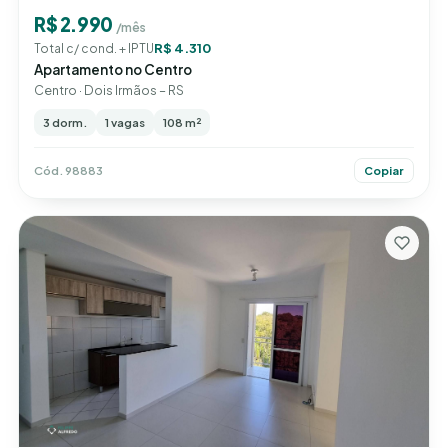
R$ 2.990
/mês
R$ 4.310
Total c/ cond. + IPTU
Apartamento no Centro
Centro · Dois Irmãos – RS
3 dorm.
1 vagas
108 m²
Cód. 98883
Copiar