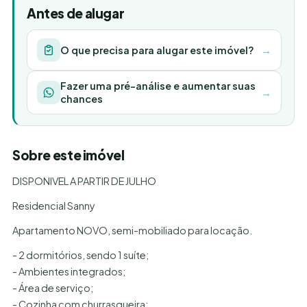
Antes de alugar
O que precisa para alugar este imóvel?
→
Fazer uma pré-análise e aumentar suas
→
chances
Sobre este imóvel
DISPONIVEL A PARTIR DE JULHO
Residencial Sanny
Apartamento NOVO, semi-mobiliado para locação.
- 2 dormitórios, sendo 1 suíte;
- Ambientes integrados;
- Área de serviço;
- Cozinha com churrasqueira;