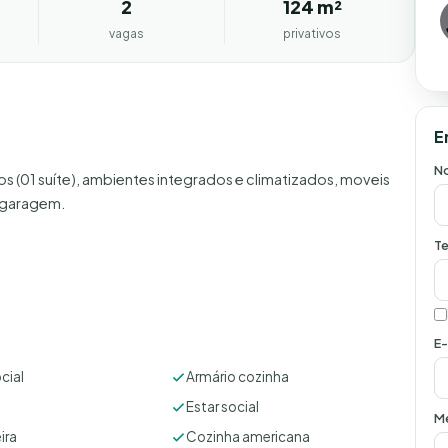
2
124 m²
vagas
privativos
E
N
os (01 suíte), ambientes integrados e climatizados, moveis
e garagem.
Te
E-
cial
Armário cozinha
Estar social
M
ira
Cozinha americana