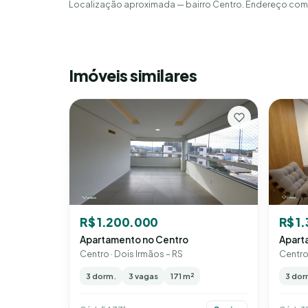
Localização aproximada — bairro Centro. Endereço comp
Imóveis similares
R$ 1
R$ 1.200.000
Apart
Apartamento no Centro
Centro 
Centro · Dois Irmãos – RS
3 dor
3 dorm.
3 vagas
171 m²