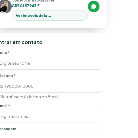
corretora responsável
CRECI 57963 F
Ver imóveis dela →
ntrar em contato
ome
*
lefone
*
Meu número é de fora do Brasil
mail
*
ensagem