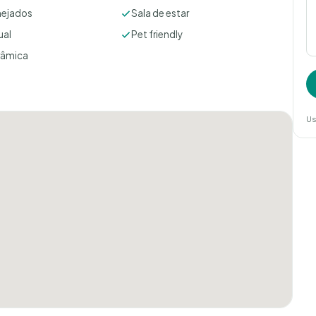
nejados
Sala de estar
ual
Pet friendly
râmica
Us