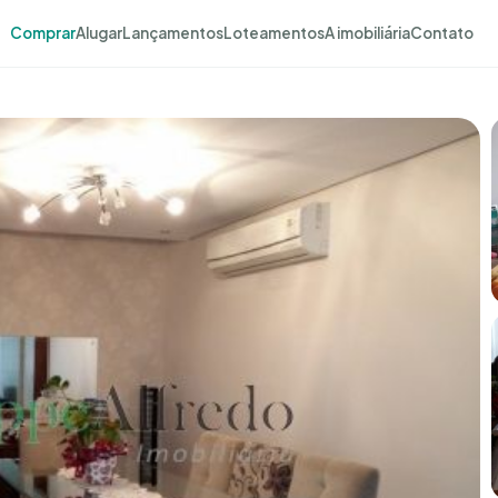
Comprar
Alugar
Lançamentos
Loteamentos
A imobiliária
Contato