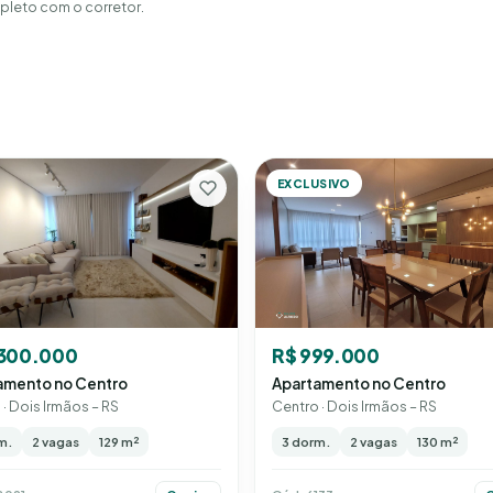
leto com o corretor.
EXCLUSIVO
.300.000
R$ 999.000
amento no Centro
Apartamento no Centro
· Dois Irmãos – RS
Centro · Dois Irmãos – RS
m.
2 vagas
129 m²
3 dorm.
2 vagas
130 m²