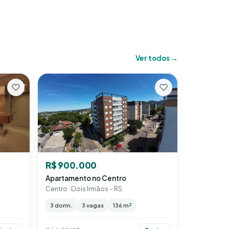
Ver todos →
R$ 900.000
Apartamento no Centro
Centro · Dois Irmãos – RS
3 dorm.
3 vagas
136 m²