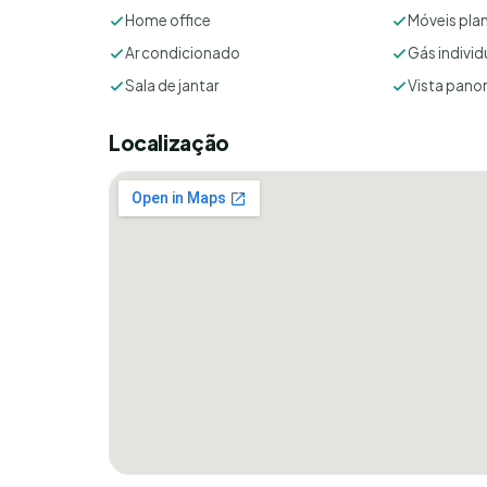
Home office
Móveis pla
Ar condicionado
Gás individ
Sala de jantar
Vista pano
Localização