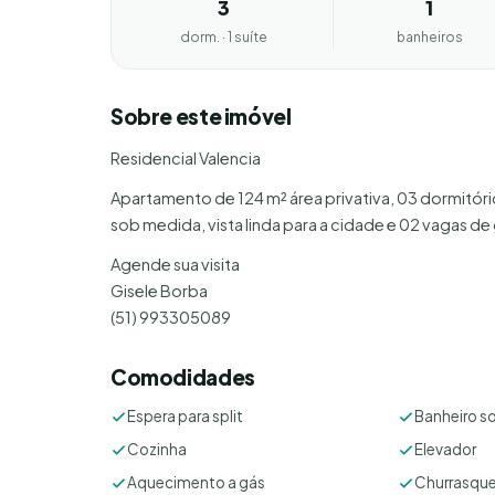
3
1
dorm. · 1 suíte
banheiros
Sobre este imóvel
Residencial Valencia
Apartamento de 124 m² área privativa, 03 dormitóri
sob medida, vista linda para a cidade e 02 vagas d
Agende sua visita
Gisele Borba
(51) 993305089
Comodidades
Espera para split
Banheiro so
Cozinha
Elevador
Aquecimento a gás
Churrasque