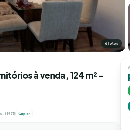
6 fotos
V
tórios à venda, 124 m² -
S
d. 61975
Copiar