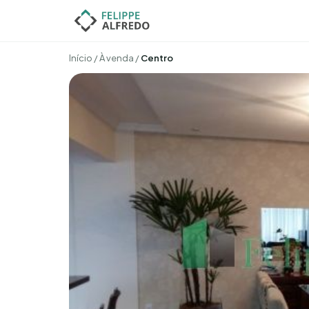
Início
/
À venda
/
Centro