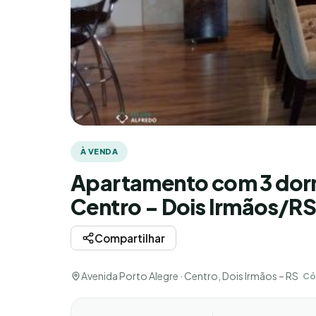
À VENDA
Apartamento com 3 dormi
Centro - Dois Irmãos/R
Compartilhar
Avenida Porto Alegre · Centro, Dois Irmãos – RS
Có