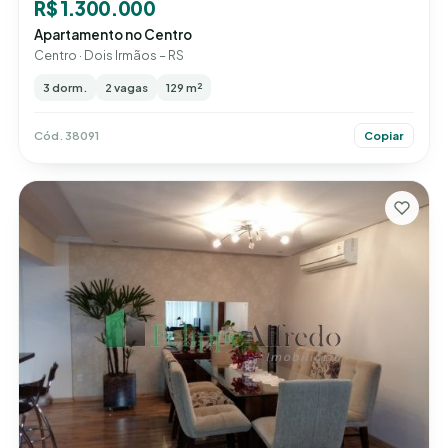
R$ 1.300.000
Apartamento no Centro
Centro · Dois Irmãos – RS
3 dorm.
2 vagas
129 m²
Cód. 38091
Copiar