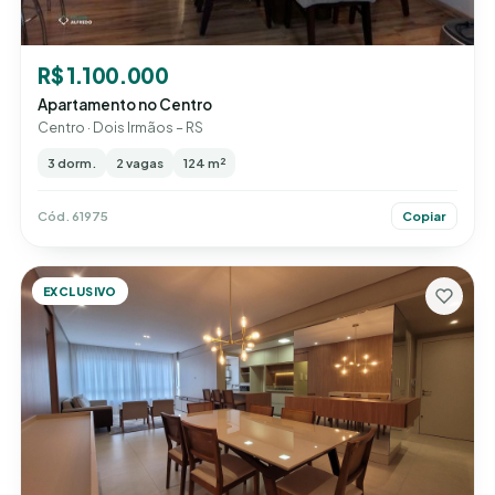
R$ 1.100.000
Apartamento no Centro
Centro · Dois Irmãos – RS
3 dorm.
2 vagas
124 m²
Cód. 61975
Copiar
EXCLUSIVO