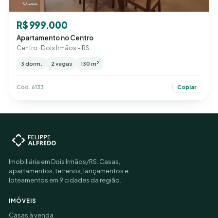
R$ 999.000
Apartamento no Centro
Centro · Dois Irmãos – RS
3 dorm.
2 vagas
130 m²
Cód. 6133
Copiar
Imobiliária em Dois Irmãos/RS. Casas,
apartamentos, terrenos, lançamentos e
loteamentos em 9 cidades da região.
IMÓVEIS
Casas à venda