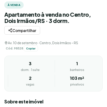
À VENDA
Apartamento à venda no Centro,
Dois Irmãos/RS · 3 dorm.
Compartilhar
Av. 10 de setembro · Centro, Dois Irmãos – RS
Cód. 98528
Copiar
3
1
dorm. · 1 suíte
banheiros
2
103 m²
vagas
privativos
Sobre este imóvel