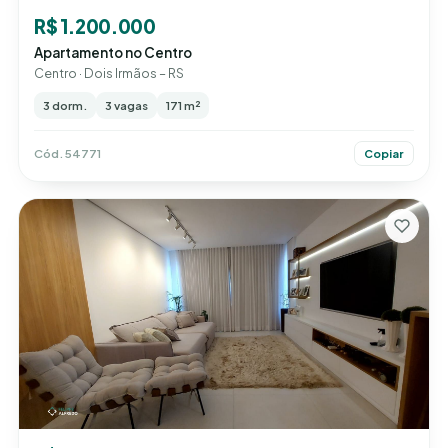
R$ 1.200.000
Apartamento no Centro
Centro · Dois Irmãos – RS
3 dorm.
3 vagas
171 m²
Cód. 54771
Copiar