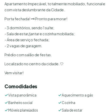
Apartamento Impecável, totalmente mobiliado, funcional e
com vista deslumbrante da Cidade.
Porta fechada! 🗝 Pronto para morar!
- 3 dormitórios, sendo 1 suíte;
- Sala de estar/jantar e cozinha mobiliada;
- Área de serviço fechada;
- 2 vagas de garagem.
Prédio com salão de festas.
Localizado no centro da cidade. 🤍
Vem visitar!
Comodidades
Vista panorâmica
Aquecimento a gás
Banheiro social
Cozinha
Móveis planejados
Sala de estar