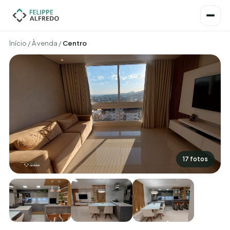
Início
/
À venda
/
Centro
17 fotos