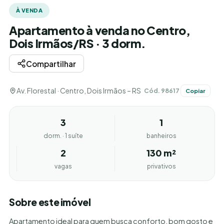
À VENDA
Apartamento à venda no Centro,
Dois Irmãos/RS · 3 dorm.
Compartilhar
Av. Florestal · Centro, Dois Irmãos – RS
Cód. 98617
Copiar
3
1
dorm. · 1 suíte
banheiros
2
130 m²
vagas
privativos
Sobre este imóvel
Apartamento ideal para quem busca conforto, bom gosto e