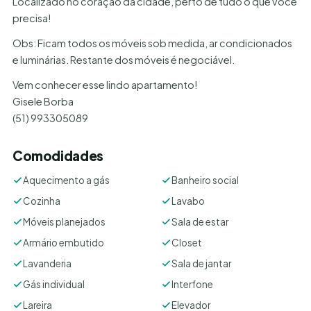
Localizado no coração da cidade, perto de tudo o que você
precisa!
Obs: Ficam todos os móveis sob medida, ar condicionados
e luminárias. Restante dos móveis é negociável.
Vem conhecer esse lindo apartamento!
Gisele Borba
(51) 993305089
Comodidades
Aquecimento a gás
Banheiro social
Cozinha
Lavabo
Móveis planejados
Sala de estar
Armário embutido
Closet
Lavanderia
Sala de jantar
Gás individual
Interfone
Lareira
Elevador