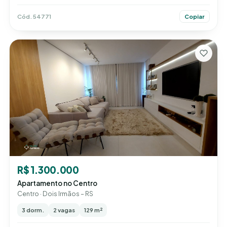
Cód. 54771
Copiar
R$ 1.300.000
Apartamento no Centro
Centro · Dois Irmãos – RS
3 dorm.
2 vagas
129 m²