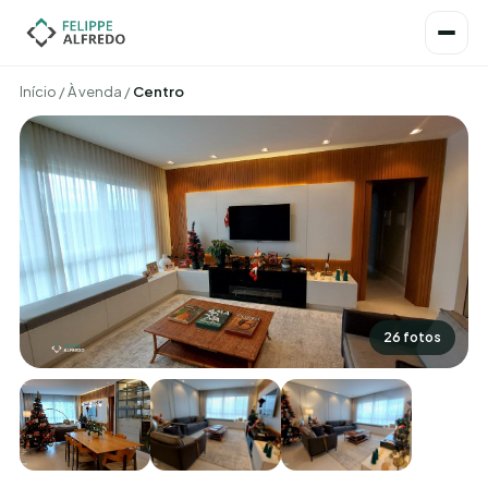
Início
/
À venda
/
Centro
26 fotos