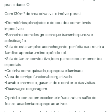
praticidade. 🤍
Com 130 m² de área privativa, o imóvel possui:
▪ Dormitórios planejados e decorados com móveis
impecáveis.
▪ Banheiros com design clean que transmite pureza e
sofisticação.
▪ Sala de estar ampla e aconchegante, perfeita para reunir a
família e apreciar um lindo pôr do sol.
▪ Sala de Jantar convidativa, ideal para celebrar momentos
especiais.
▪ Cozinha bem equipada, espaçosa e iluminada.
▪ Área de serviço funcional e organizada.
▪ Lavabo charmoso, garantindo o conforto das visitas.
▪ Duas vagas de garagem.
O prédio conta com excelente infraestrutura: salão de
festas, academia e espaço ao ar livre.