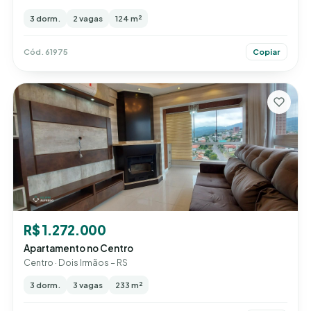
3 dorm.
2 vagas
124 m²
Cód. 61975
Copiar
R$ 1.272.000
Apartamento no Centro
Centro · Dois Irmãos – RS
3 dorm.
3 vagas
233 m²