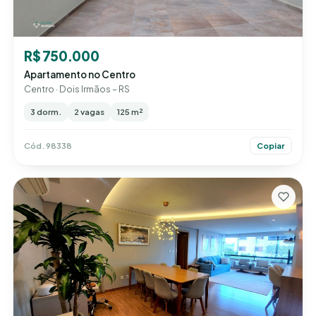
R$ 750.000
Apartamento no Centro
Centro · Dois Irmãos – RS
3 dorm.
2 vagas
125 m²
Cód. 98338
Copiar