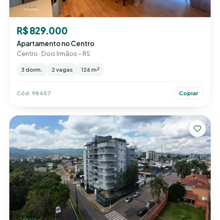
R$ 829.000
Apartamento no Centro
Centro · Dois Irmãos – RS
3 dorm.
2 vagas
126 m²
Cód. 98457
Copiar