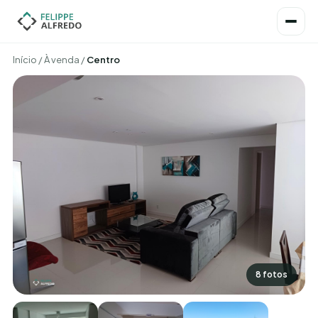
Início
/
À venda
/
Centro
8 fotos