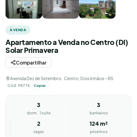
À VENDA
Apartamento a Venda no Centro (DI)
Solar Primavera
Compartilhar
Avenida Dez de Setembro · Centro, Dois Irmãos – RS
Cód. 98774
Copiar
3
3
dorm. · 1 suíte
banheiros
2
124 m²
vagas
privativos