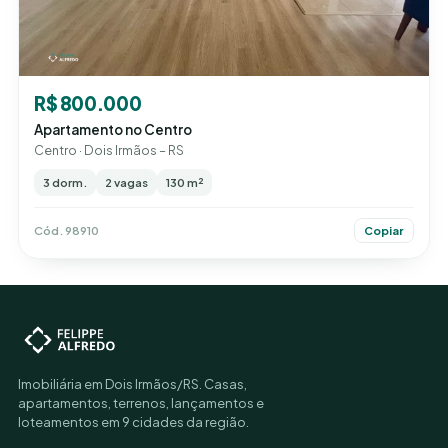
R$ 800.000
Apartamento no Centro
Centro · Dois Irmãos – RS
3 dorm.
2 vagas
130 m²
Cód. 98910
Copiar
Imobiliária em Dois Irmãos/RS. Casas,
apartamentos, terrenos, lançamentos e
loteamentos em 9 cidades da região.