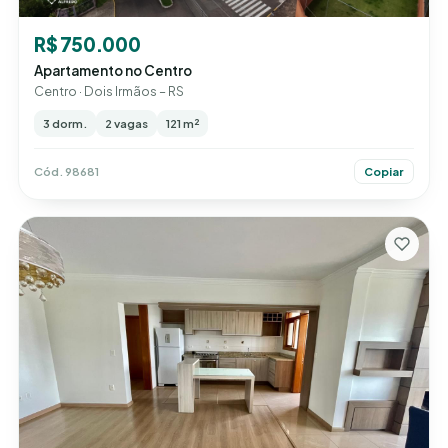
R$ 750.000
Apartamento no Centro
Centro · Dois Irmãos – RS
3 dorm.
2 vagas
121 m²
Cód. 98681
Copiar