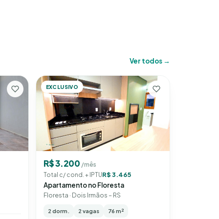
Ver todos →
EXCLUSIVO
R$ 3.200
/mês
R$ 3.465
Total c/ cond. + IPTU
Apartamento no Floresta
Floresta · Dois Irmãos – RS
2 dorm.
2 vagas
76 m²