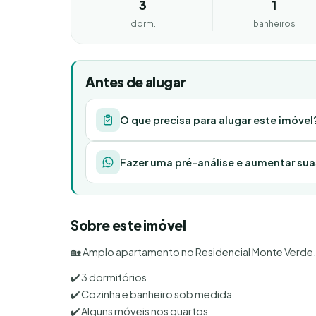
3
1
dorm.
banheiros
Antes de alugar
O que precisa para alugar este imóvel
Fazer uma pré-análise e aumentar su
Sobre este imóvel
🏡 Amplo apartamento no Residencial Monte Verde, 
✔️ 3 dormitórios
✔️ Cozinha e banheiro sob medida
✔️ Alguns móveis nos quartos