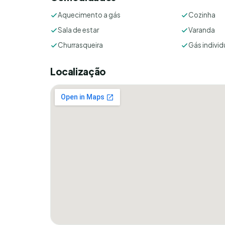
Aquecimento a gás
Cozinha
Sala de estar
Varanda
Churrasqueira
Gás individ
Localização