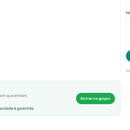
M
Us
sim que entram,
Entrar no grupo
acidade é garantida.