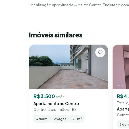
Localização aproximada — bairro Centro. Endereço comp
Imóveis similares
R$ 4
R$ 3.500
/mês
Total c
Apartamento no Centro
Apart
Centro · Dois Irmãos – RS
Centro 
3 dorm.
2 vagas
125 m²
3 dor