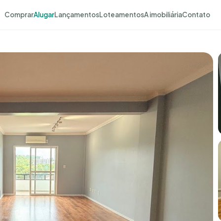
Comprar
Alugar
Lançamentos
Loteamentos
A imobiliária
Contato