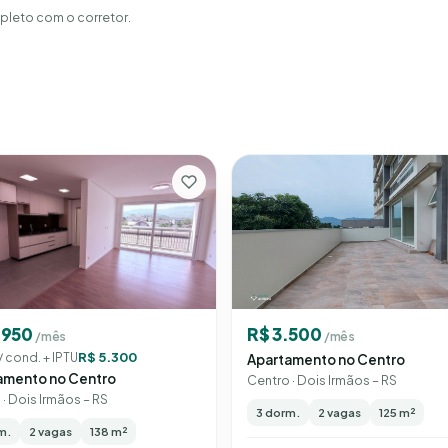
leto com o corretor.
.950
R$ 3.500
/mês
/mês
R$ 5.300
/ cond. + IPTU
Apartamento no Centro
amento no Centro
Centro · Dois Irmãos – RS
· Dois Irmãos – RS
3 dorm.
2 vagas
125 m²
m.
2 vagas
138 m²