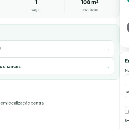
1
108 m²
vagas
privativos
?
→
E
as chances
→
N
Te
em localização central
E-