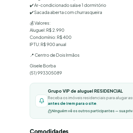
✔️ Ar-condicionado sala e 1 dormitório
✔️ Sacada aberta com churrasqueira
💰 Valores:
Aluguel: R$ 2.990
Condomínio: R$ 400
IPTU: R$ 900 anual
📍 Centro de Dois Irmãos
Gisele Borba
(51) 993305089
Grupo VIP de aluguel RESIDENCIAL
Receba os imóveis residenciais para alugar as
antes de irem para o site
.
Ninguém vê os outros participantes — sua priv
Comodidades