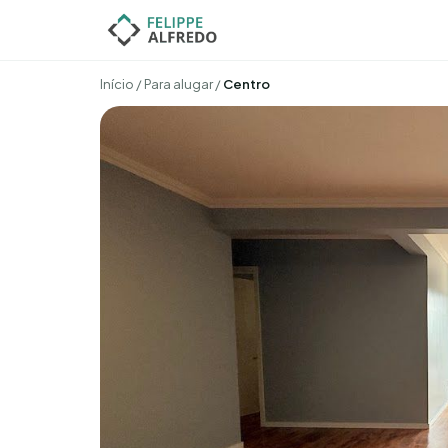
Início
/
Para alugar
/
Centro