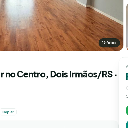
19 fotos
 no Centro, Dois Irmãos/RS ·
C
C
Copiar