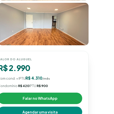
VALOR DO ALUGUEL
R$ 2.990
R$ 4.310
om cond. + IPTU
/mês
ondomínio
R$ 420
IPTU
R$ 900
Falar no WhatsApp
Agendar uma visita