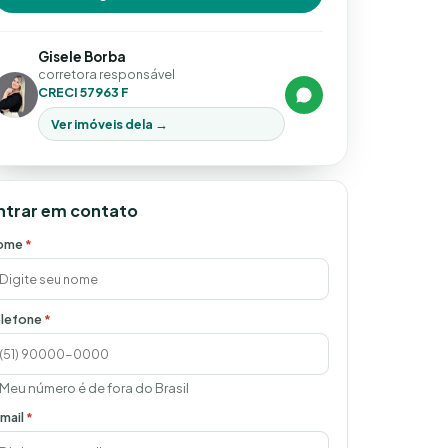
Gisele Borba
corretora responsável
CRECI 57963 F
Ver imóveis dela →
ntrar em contato
ome
*
lefone
*
Meu número é de fora do Brasil
mail
*