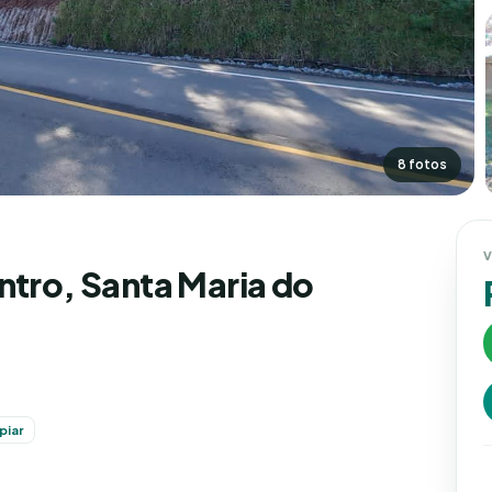
8 fotos
V
ntro, Santa Maria do
piar