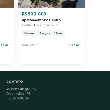
R$ 900.000
Apartamento no Centro
Centro · Dois Irmãos – RS
3 dorm.
3 vagas
136 m²
Cód. 92627
opiar
Copiar
CONTATO
Av. Porto Alegre, 762
Dois Irmãos – RS
(51) 3177-9006