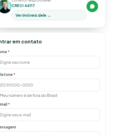
corretor responsável
CRECI 46117
Ver imóveis dele →
ntrar em contato
ome
*
lefone
*
Meu número é de fora do Brasil
mail
*
ensagem