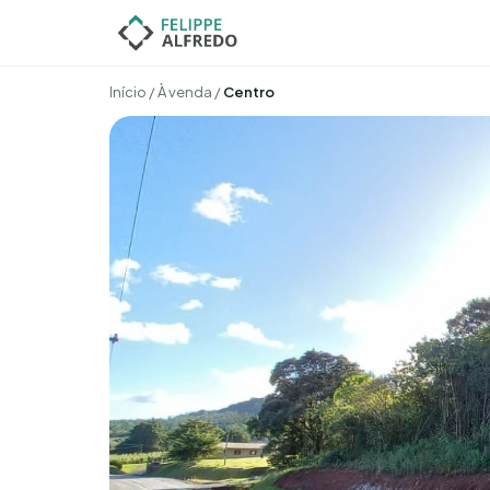
Início
/
À venda
/
Centro