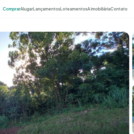
Comprar
Alugar
Lançamentos
Loteamentos
A imobiliária
Contato