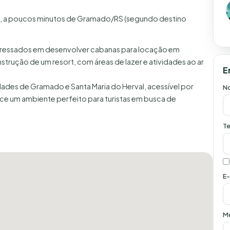
ais, a poucos minutos de Gramado/RS (segundo destino
nteressados em desenvolver cabanas para locação em
ução de um resort, com áreas de lazer e atividades ao ar
E
idades de Gramado e Santa Maria do Herval, acessível por
N
ece um ambiente perfeito para turistas em busca de
Te
E-
M