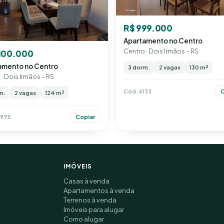
R$ 999.000
Apartamento no Centro
Centro · Dois Irmãos – RS
.100.000
amento no Centro
3 dorm.
2 vagas
130 m²
· Dois Irmãos – RS
Cód. 6133
C
m.
2 vagas
124 m²
1975
Copiar
IMÓVEIS
Casas à venda
Apartamentos à venda
Terrenos à venda
Imóveis para alugar
Como alugar