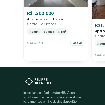
R$ 1.200.000
Apartamento no Centro
Centro · Dois Irmãos – RS
R$ 1
Apart
3 dorm.
3 vagas
171 m²
Centro 
Cód. 54771
Copiar
3 dor
Cód. 6
Imobiliária em Dois Irmãos/RS. Casas,
apartamentos, terrenos, lançamentos e
loteamentos em 9 cidades da região.