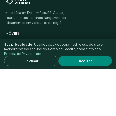
Imobiliária em Dois Irmãos/RS. Casas,
apartamentos, terrenos, lançamentos e
loteamentos em 9 cidades da região.
IMÓVEIS
Casas à venda
Sua privacidade.
Usamos cookies para medir o uso do site e
Apartamentos à venda
melhorar nossos anúncios. Sem o seu aceite, nada é ativado.
Terrenos à venda
Política de Privacidade
.
Imóveis para alugar
Como alugar
Recusar
Aceitar
Índices de reajuste
A imobiliária
Depoimentos
CONTATO
Av. Porto Alegre, 762
Dois Irmãos – RS
(51) 3177-9006