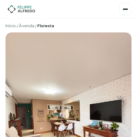
Início
/
À venda
/
Floresta