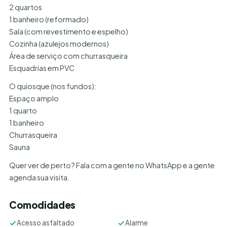
2 quartos
1 banheiro (reformado)
Sala (com revestimento e espelho)
Cozinha (azulejos modernos)
Área de serviço com churrasqueira
Esquadrias em PVC
O quiosque (nos fundos):
Espaço amplo
1 quarto
1 banheiro
Churrasqueira
Sauna
Quer ver de perto? Fala com a gente no WhatsApp e a gente
agenda sua visita.
Comodidades
Acesso asfaltado
Alarme