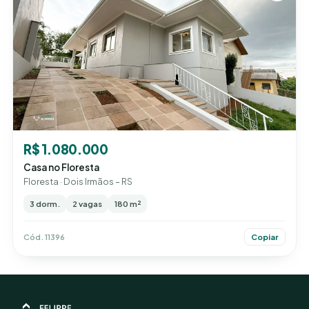
R$ 1.080.000
Casa no Floresta
Floresta · Dois Irmãos – RS
3 dorm.
2 vagas
180 m²
Cód. 11396
Copiar