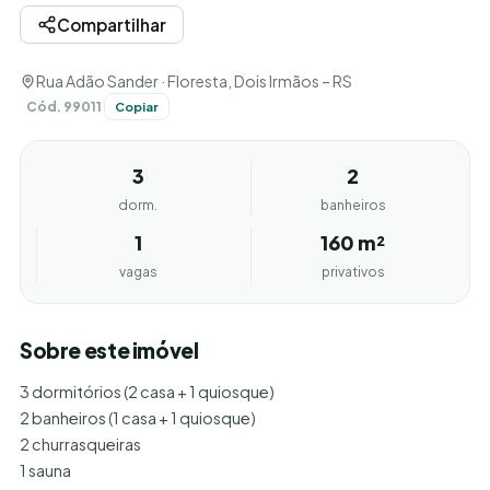
Compartilhar
Rua Adão Sander · Floresta, Dois Irmãos – RS
Cód. 99011
Copiar
3
2
dorm.
banheiros
1
160 m²
vagas
privativos
Sobre este imóvel
3 dormitórios (2 casa + 1 quiosque)
2 banheiros (1 casa + 1 quiosque)
2 churrasqueiras
1 sauna