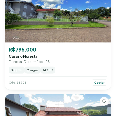
R$ 795.000
Casa no Floresta
Floresta · Dois Irmãos – RS
3 dorm.
2 vagas
142 m²
Cód. 98903
Copiar