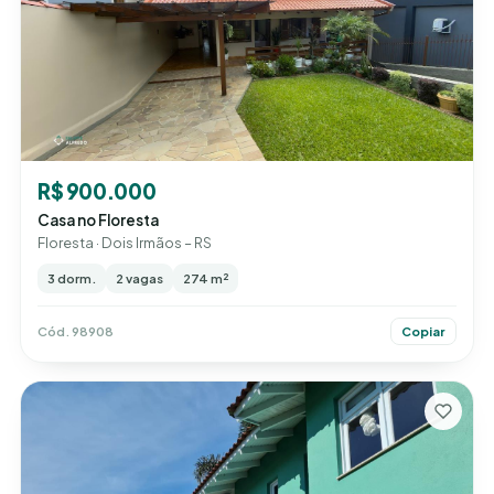
R$ 900.000
Casa no Floresta
Floresta · Dois Irmãos – RS
3 dorm.
2 vagas
274 m²
Cód. 98908
Copiar