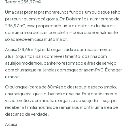
Terreno 235,97 m²
Uma casa pronta pra morar e, nos fundos, um quiosque feito
pra reunir quem você gosta. Em Dois Irmãos, num terreno de
235,97 m², essa propriedade junta o conforto do dia a dia
com uma área de lazer completa — coisa que normalmente
só aparece em casa muito maior.
A casa (78,65 m²) já está organizada e com acabamento
atual: 2 quartos, sala com revestimento, cozinha com
azulejos modernos, banheiro reformado e área de serviço
com churrasqueira. Janelas com esquadrias em PVC. É chegar
e morar.
O quiosque (cerca de 80 m²) é o destaque: espaço amplo,
churrasqueira, quarto, banheiro e sauna. Está praticamente
vazio, então você mobilia e organiza do seu jeito — seja pra
receber a família nos fins de semana ou montar uma área de
descanso de verdade.
A casa: