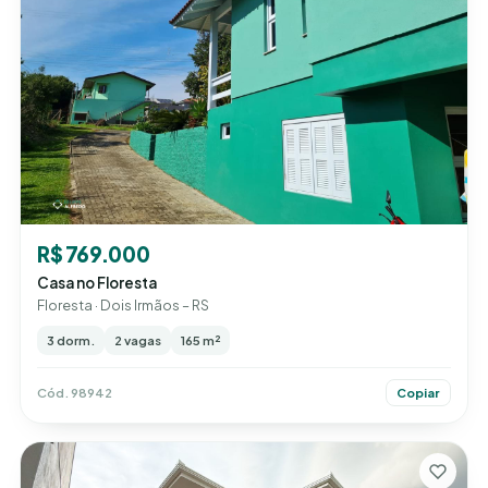
R$ 769.000
Casa no Floresta
Floresta · Dois Irmãos – RS
3 dorm.
2 vagas
165 m²
Cód. 98942
Copiar