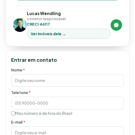
Lucas Wendling
corretor responsável
CRECI 46117
Ver imóveis dele →
Entrar em contato
Nome
*
Telefone
*
Meu número é de fora do Brasil
E-mail
*