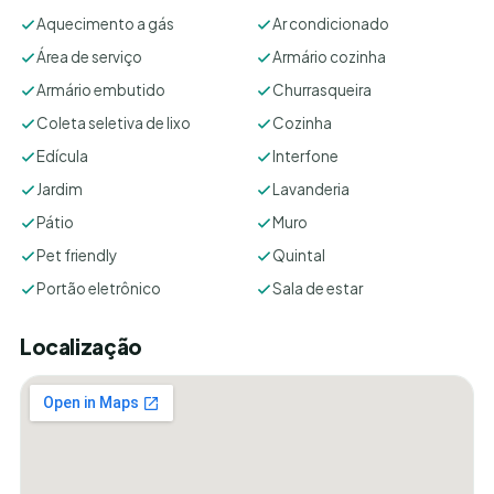
Aquecimento a gás
Ar condicionado
Área de serviço
Armário cozinha
Armário embutido
Churrasqueira
Coleta seletiva de lixo
Cozinha
Edícula
Interfone
Jardim
Lavanderia
Pátio
Muro
Pet friendly
Quintal
Portão eletrônico
Sala de estar
Localização