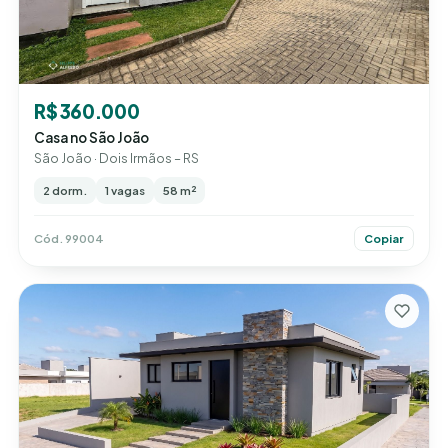
R$ 360.000
Casa no São João
São João · Dois Irmãos – RS
2 dorm.
1 vagas
58 m²
Cód. 99004
Copiar