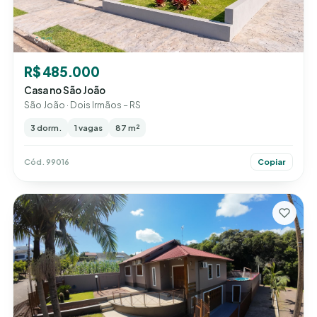
R$ 485.000
Casa no São João
São João · Dois Irmãos – RS
3 dorm.
1 vagas
87 m²
Cód. 99016
Copiar