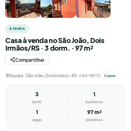
À VENDA
Casa à venda no São João, Dois
Irmãos/RS · 3 dorm. · 97 m²
Compartilhar
Rua Ipe · São João, Dois Irmãos – RS
Cód. 98773
Copiar
3
1
dorm.
banheiros
1
97 m²
vagas
privativos