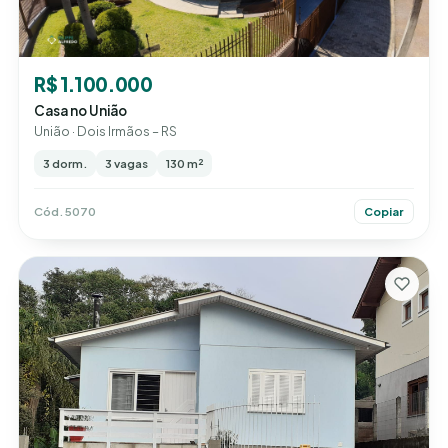
R$ 1.100.000
Casa no União
União · Dois Irmãos – RS
3 dorm.
3 vagas
130 m²
Cód. 5070
Copiar