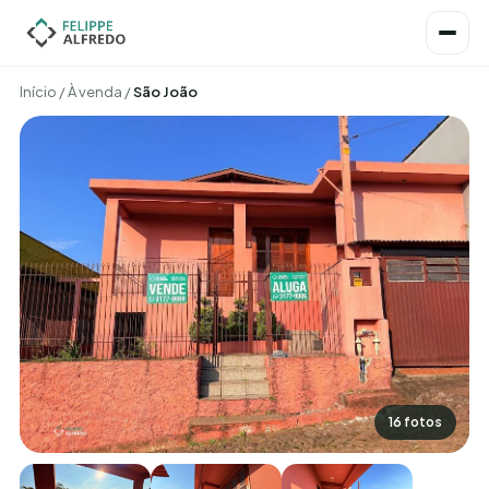
Início
/
À venda
/
São João
16 fotos