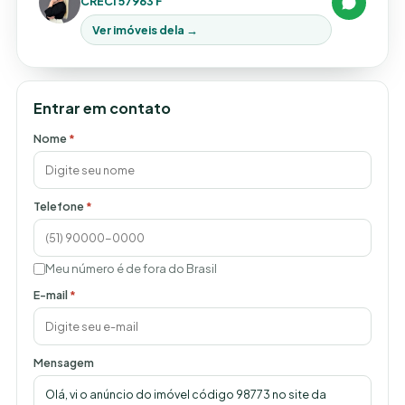
CRECI 57963 F
Ver imóveis dela →
Entrar em contato
Nome
*
Telefone
*
Meu número é de fora do Brasil
E-mail
*
Mensagem