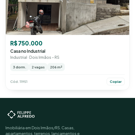
R$ 750.000
Casa no Industrial
Industrial · Dois Irmãos – RS
3 dorm.
2 vagas
206 m²
Cód. 11951
Copiar
Imobiliária em Dois Irmãos/RS. Casas,
apartamentos, terrenos, lançamentos e