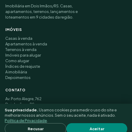
Imobiliária em Dois Irmãos/RS. Casas,
apartamentos, terrenos, lançamentos e
loteamentos em 9 cidades da região.
IMÓVEIS
Casas à venda
Apartamentos à venda
Terrenos à venda
Imóveis para alugar
Como alugar
Índices de reajuste
A imobiliária
Depoimentos
CONTATO
Av. Porto Alegre, 762
Dois Irmãos – RS
(51) 3177-9006
Sua privacidade.
Usamos cookies para medir o uso do site e
melhorar nossos anúncios. Sem o seu aceite, nada é ativado.
Política de Privacidade
.
© 2026 Felippe Alfredo Imobiliária ·
Privacidade
·
Recusar
Aceitar
Preferências de cookies