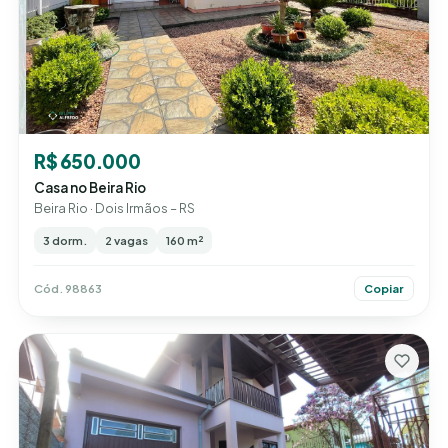
R$ 650.000
Casa no Beira Rio
Beira Rio · Dois Irmãos – RS
3 dorm.
2 vagas
160 m²
Cód. 98863
Copiar