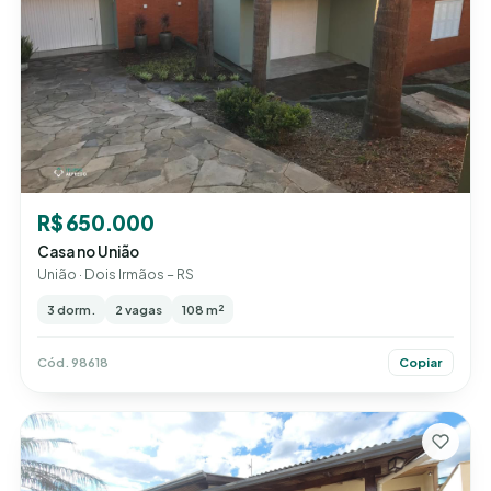
R$ 650.000
Casa no União
União · Dois Irmãos – RS
3 dorm.
2 vagas
108 m²
Cód. 98618
Copiar