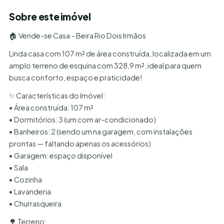
Sobre este imóvel
🏠 Vende-se Casa – Beira Rio Dois Irmãos
Linda casa com 107 m² de área construída, localizada em um
amplo terreno de esquina com 328,9 m², ideal para quem
busca conforto, espaço e praticidade!
✨ Características do Imóvel:
• Área construída: 107 m²
• Dormitórios: 3 (um com ar-condicionado)
• Banheiros: 2 (sendo um na garagem, com instalações
prontas — faltando apenas os acessórios)
• Garagem: espaço disponível
• Sala
• Cozinha
• Lavanderia
• Churrasqueira
🌳 Terreno: