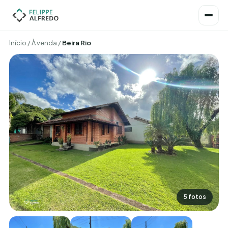
Início
/
À venda
/
Beira Rio
5 fotos