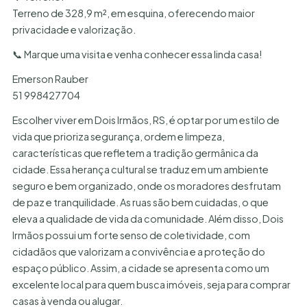
Terreno de 328,9 m², em esquina, oferecendo maior
privacidade e valorização.
📞 Marque uma visita e venha conhecer essa linda casa!
Emerson Rauber
51 998427704
Escolher viver em Dois Irmãos, RS, é optar por um estilo de
vida que prioriza segurança, ordem e limpeza,
características que refletem a tradição germânica da
cidade. Essa herança cultural se traduz em um ambiente
seguro e bem organizado, onde os moradores desfrutam
de paz e tranquilidade. As ruas são bem cuidadas, o que
eleva a qualidade de vida da comunidade. Além disso, Dois
Irmãos possui um forte senso de coletividade, com
cidadãos que valorizam a convivência e a proteção do
espaço público. Assim, a cidade se apresenta como um
excelente local para quem busca imóveis, seja para comprar
casas à venda ou alugar.