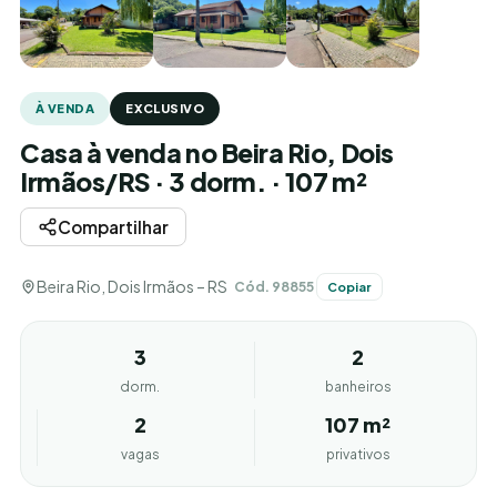
À VENDA
EXCLUSIVO
Casa à venda no Beira Rio, Dois
Irmãos/RS · 3 dorm. · 107 m²
Compartilhar
Beira Rio, Dois Irmãos – RS
Cód. 98855
Copiar
3
2
dorm.
banheiros
2
107 m²
vagas
privativos