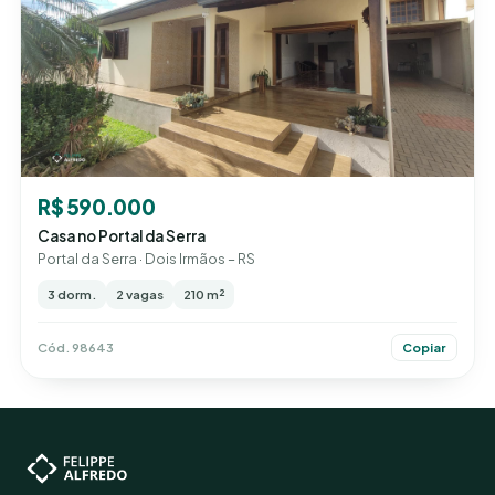
R$ 590.000
Casa no Portal da Serra
Portal da Serra · Dois Irmãos – RS
3 dorm.
2 vagas
210 m²
Cód. 98643
Copiar