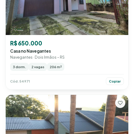
R$ 650.000
Casa no Navegantes
Navegantes · Dois Irmãos – RS
3 dorm.
2 vagas
206 m²
Cód. 54971
Copiar