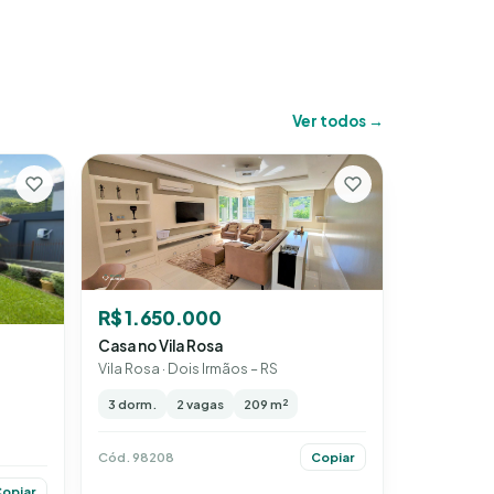
Ver todos →
R$ 1.650.000
Casa no Vila Rosa
Vila Rosa · Dois Irmãos – RS
3 dorm.
2 vagas
209 m²
Cód. 98208
Copiar
opiar