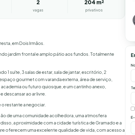
2
204 m²
vagas
privativos
resta, em Dois Irmãos.
 lindo jardim frontal e amplo pátio aos fundos. Totalmente
E
N
 suíte, 3 salas de estar, sala de jantar, escritório, 2
, espaço gourmet com varanda externa, área de serviço,
a academia ou futuro quiosque, e um cantinho anexo,
Te
 descansar ao ar livre.
 o restante a negociar.
ação de uma comunidade acolhedora, uma atmosfera
E-
 disso, a proximidade com a cidade turística de Gramado e a
gre oferecem uma excelente qualidade de vida, com acesso a