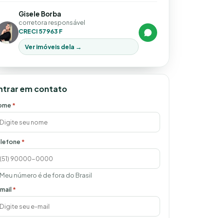
Gisele Borba
corretora responsável
CRECI 57963 F
Ver imóveis dela →
ntrar em contato
ome
*
lefone
*
Meu número é de fora do Brasil
mail
*