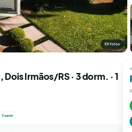
59 fotos
V
 Dois Irmãos/RS · 3 dorm. · 1
I
Copiar