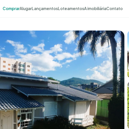
Comprar
Alugar
Lançamentos
Loteamentos
A imobiliária
Contato