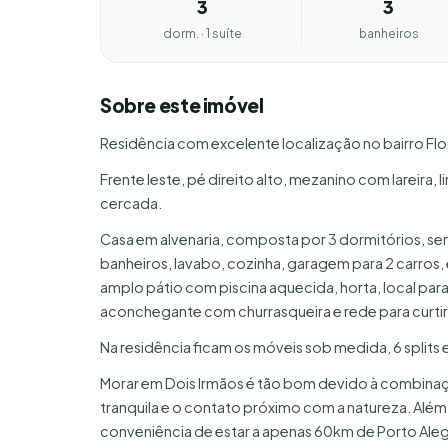
3
3
dorm. · 1 suíte
banheiros
Sobre este imóvel
Residência com excelente localização no bairro Flo
Frente leste, pé direito alto, mezanino com lareira,
cercada.
Casa em alvenaria, composta por 3 dormitórios, sendo 1
banheiros, lavabo, cozinha, garagem para 2 carros
amplo pátio com piscina aquecida, horta, local par
aconchegante com churrasqueira e rede para curtir e
Na residência ficam os móveis sob medida, 6 splits e
Morar em Dois Irmãos é tão bom devido à combin
tranquila e o contato próximo com a natureza. Além
conveniência de estar a apenas 60km de Porto Ale