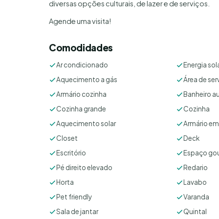
diversas opções culturais, de lazer e de serviços.
Agende uma visita!
Comodidades
Ar condicionado
Energia sol
Aquecimento a gás
Área de ser
Armário cozinha
Banheiro aux
Cozinha grande
Cozinha
Aquecimento solar
Armário em
Closet
Deck
Escritório
Espaço go
Pé direito elevado
Redario
Horta
Lavabo
Pet friendly
Varanda
Sala de jantar
Quintal