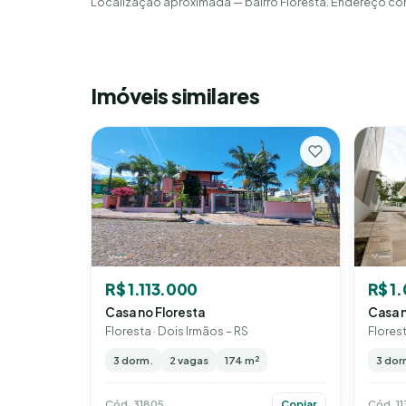
Localização aproximada — bairro Floresta. Endereço co
Imóveis similares
R$ 1
R$ 1.113.000
Casa n
Casa no Floresta
Florest
Floresta · Dois Irmãos – RS
3 dor
3 dorm.
2 vagas
174 m²
Cód. 11
Cód. 31805
Copiar