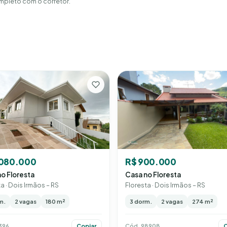
mpleto com o corretor.
R$ 900.000
.080.000
Casa no Floresta
o Floresta
Floresta · Dois Irmãos – RS
a · Dois Irmãos – RS
3 dorm.
2 vagas
274 m²
m.
2 vagas
180 m²
Cód. 98908
396
C
Copiar