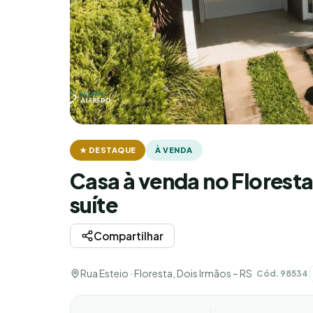
★ DESTAQUE
À VENDA
Casa à venda no Floresta,
suíte
Compartilhar
Rua Esteio · Floresta, Dois Irmãos – RS
Cód. 98534