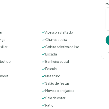
M
ar
Acesso asfaltado
viço
Churrasqueira
iliar
Coleta seletiva de lixo
Us
Escada
butido
Banheiro social
Edícula
urmet
Mezanino
Salão de festas
Móveis planejados
Sala de estar
Pátio