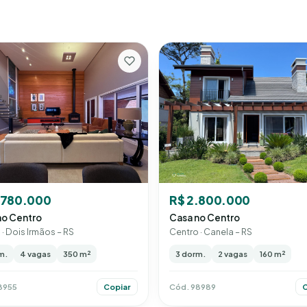
.780.000
R$ 2.800.000
no Centro
Casa no Centro
· Dois Irmãos – RS
Centro · Canela – RS
m.
4 vagas
350 m²
3 dorm.
2 vagas
160 m²
8955
Cód. 98989
Copiar
C