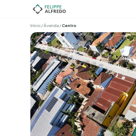
Início
/
À venda
/
Centro