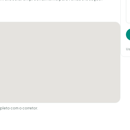
Us
leto com o corretor.