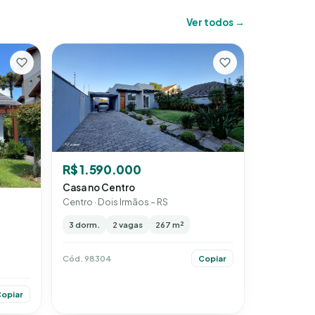
Ver todos →
R$ 1.590.000
Casa no Centro
Centro · Dois Irmãos – RS
3 dorm.
2 vagas
267 m²
Cód. 98304
Copiar
opiar