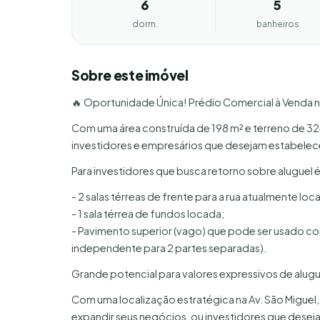
6
5
dorm.
banheiros
Sobre este imóvel
🔥 Oportunidade Única! Prédio Comercial à Venda n
Com uma área construída de 198 m² e terreno de 32
investidores e empresários que desejam estabelec
Para investidores que busca retorno sobre alugue
- 2 salas térreas de frente para a rua atualmente loc
- 1 sala térrea de fundos locada;
- Pavimento superior (vago) que pode ser usado com
independente para 2 partes separadas).
Grande potencial para valores expressivos de alug
Com uma localização estratégica na Av. São Migue
expandir seus negócios, ou investidores que dese