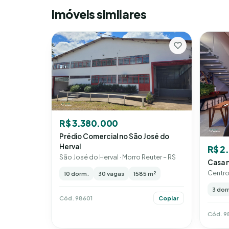
Imóveis similares
R$ 3.380.000
Prédio Comercial no São José do
Herval
R$ 2
São José do Herval · Morro Reuter – RS
Casa 
Centro 
10 dorm.
30 vagas
1585 m²
3 dor
Cód. 98601
Copiar
Cód. 9