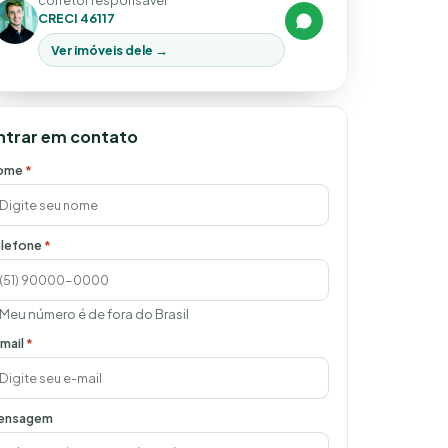
corretor responsável
CRECI 46117
Ver imóveis dele →
ntrar em contato
ome
*
lefone
*
Meu número é de fora do Brasil
mail
*
ensagem