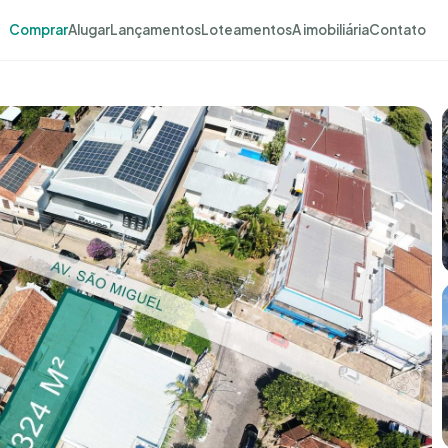
Comprar
Alugar
Lançamentos
Loteamentos
A imobiliária
Contato