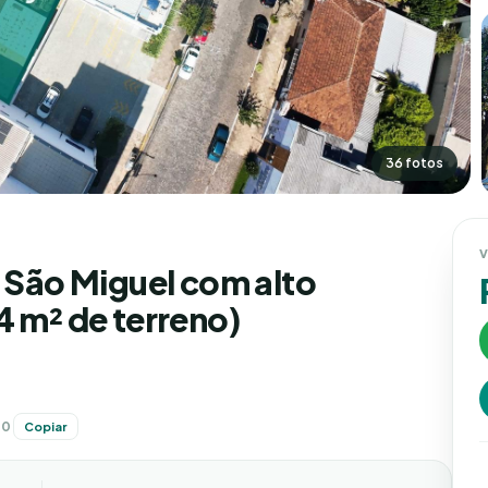
36 fotos
V
. São Miguel com alto
4 m² de terreno)
30
Copiar