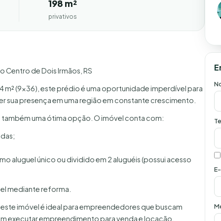
198 m²
privativos
E
o Centro de Dois Irmãos, RS
N
4 m² (9x36), este prédio é uma oportunidade imperdível para
er sua presença em uma região em constante crescimento.
l é também uma ótima opção. O imóvel conta com:
Te
adas;
o aluguel único ou dividido em 2 aluguéis (possui acesso
E-
uel mediante reforma.
M
l, este imóvel é ideal para empreendedores que buscam
jam executar empreendimento para venda e locação.