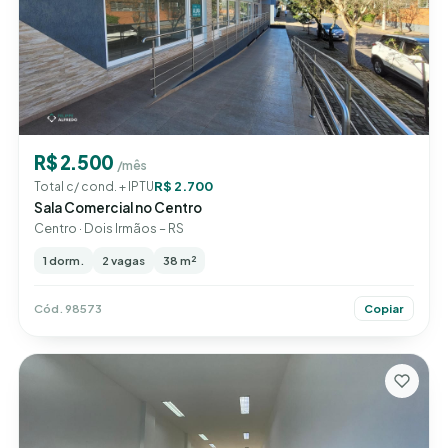
R$ 2.500
/mês
R$ 2.700
Total c/ cond. + IPTU
Sala Comercial no Centro
Centro · Dois Irmãos – RS
1 dorm.
2 vagas
38 m²
Cód. 98573
Copiar