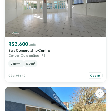
R$ 3.600
/mês
Sala Comercial no Centro
Centro · Dois Irmãos – RS
2 dorm.
130 m²
Cód. 98642
Copiar