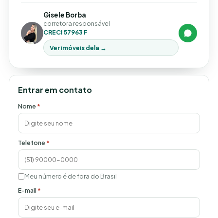
Gisele Borba
corretora responsável
CRECI 57963 F
Ver imóveis dela →
Entrar em contato
Nome
*
Telefone
*
Meu número é de fora do Brasil
E-mail
*