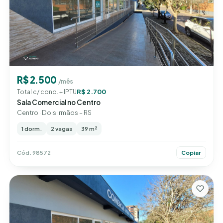
R$ 2.500
/mês
R$ 2.700
Total c/ cond. + IPTU
Sala Comercial no Centro
Centro · Dois Irmãos – RS
1 dorm.
2 vagas
39 m²
Cód. 98572
Copiar