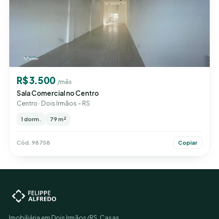
R$ 3.500
/mês
Sala Comercial no Centro
Centro · Dois Irmãos – RS
1 dorm.
79 m²
Cód. 98758
Copiar
Imobiliária em Dois Irmãos/RS. Casas,