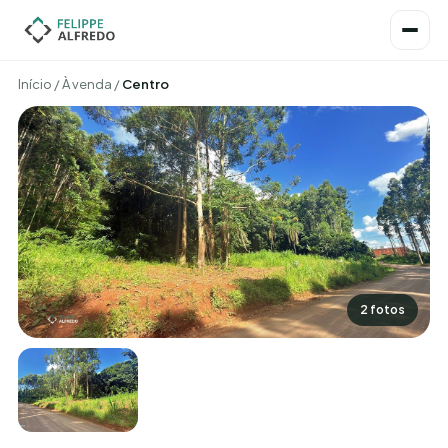
Início
/
À venda
/
Centro
2 fotos