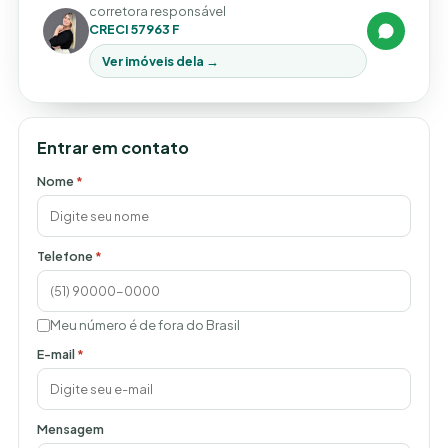
corretora responsável
CRECI 57963 F
Ver imóveis dela →
Entrar em contato
Nome
*
Telefone
*
Meu número é de fora do Brasil
E-mail
*
Mensagem