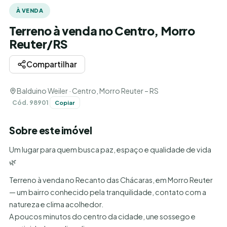
À VENDA
Terreno à venda no Centro, Morro
Reuter/RS
Compartilhar
Balduino Weiler · Centro, Morro Reuter – RS
Cód. 98901
Copiar
Sobre este imóvel
Um lugar para quem busca paz, espaço e qualidade de vida
🌿
Terreno à venda no Recanto das Chácaras, em Morro Reuter
— um bairro conhecido pela tranquilidade, contato com a
natureza e clima acolhedor.
A poucos minutos do centro da cidade, une sossego e