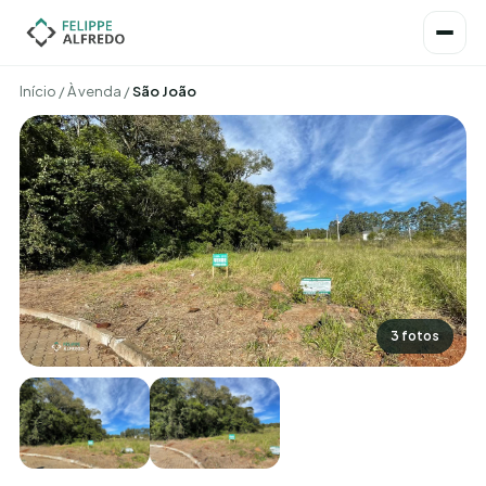
Início
/
À venda
/
São João
3 fotos