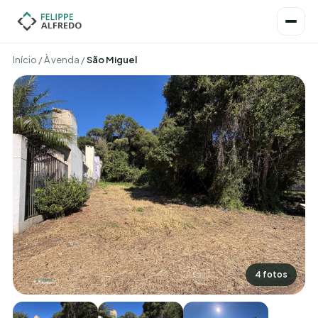
Início
/
À venda
/
São Miguel
4 fotos