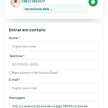
CRECI 083412 F
Ver imóveis dele →
Entrar em contato
Nome
*
Telefone
*
Meu número é de fora do Brasil
E-mail
*
Mensagem