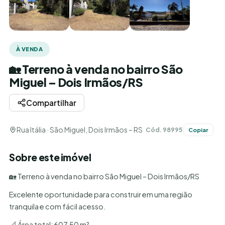
À VENDA
🏡 Terreno à venda no bairro São
Miguel – Dois Irmãos/RS
Compartilhar
Rua Itália · São Miguel, Dois Irmãos – RS
Cód. 98995
Copiar
Sobre este imóvel
🏡 Terreno à venda no bairro São Miguel – Dois Irmãos/RS
Excelente oportunidade para construir em uma região
tranquila e com fácil acesso.
📐 Área total: 607,50 m²