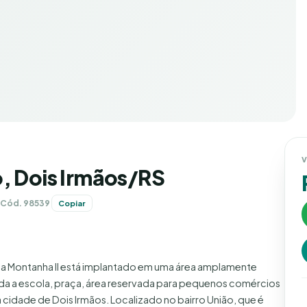
V
o, Dois Irmãos/RS
Cód. 98539
Copiar
a Montanha II está implantado em uma área amplamente
ada a escola, praça, área reservada para pequenos comércios
a cidade de Dois Irmãos. Localizado no bairro União, que é