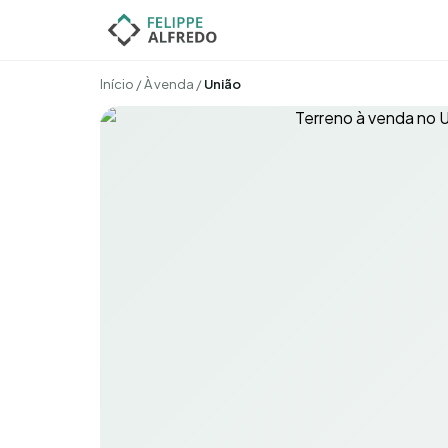
Início
/
À venda
/
União