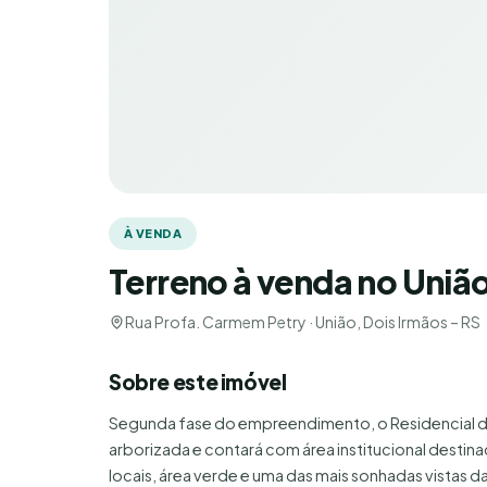
À VENDA
Terreno à venda no Uniã
Rua Profa. Carmem Petry · União, Dois Irmãos – RS
Sobre este imóvel
Segunda fase do empreendimento, o Residencial d
arborizada e contará com área institucional destin
locais, área verde e uma das mais sonhadas vistas d