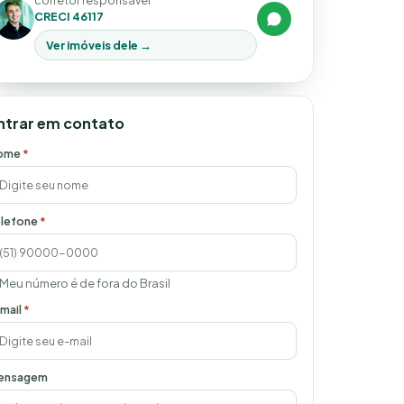
corretor responsável
CRECI 46117
Ver imóveis dele →
ntrar em contato
ome
*
lefone
*
Meu número é de fora do Brasil
mail
*
ensagem