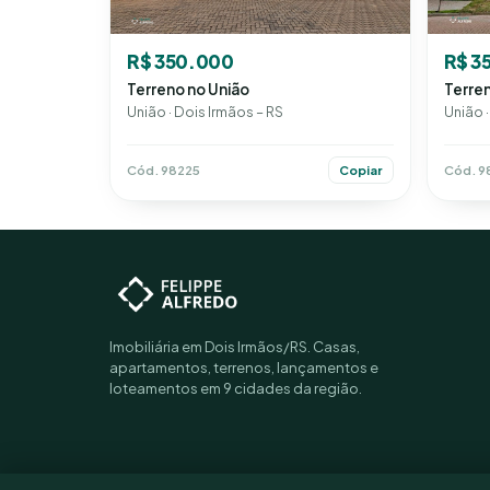
R$ 350.000
R$ 3
Terreno no União
Terren
União · Dois Irmãos – RS
União ·
Cód. 98225
Cód. 9
Copiar
Imobiliária em Dois Irmãos/RS. Casas,
apartamentos, terrenos, lançamentos e
loteamentos em 9 cidades da região.