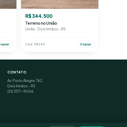
R$ 344.500
Terreno no União
União · Dois Irmãos – RS
Cód. 98240
Copiar
opiar
CONTATO
Av. Porto Alegre, 762
Dois Irmãos – RS
(51) 3177-9006