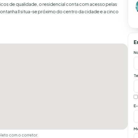
icos de qualidade, o residencial conta com acesso pelas
ontanha II situa-se próximo do centro da cidade e a cinco
E
N
Te
E-
M
eto com o corretor.