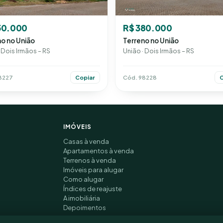
50.000
R$ 380.000
o no União
Terreno no União
 Dois Irmãos – RS
União · Dois Irmãos – RS
8227
Cód. 98228
Copiar
C
IMÓVEIS
Casas à venda
Apartamentos à venda
Terrenos à venda
Imóveis para alugar
Como alugar
Índices de reajuste
A imobiliária
Depoimentos