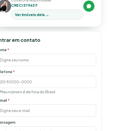
corretora responsável
CRECI 57963 F
Ver imóveis dela →
ntrar em contato
ome
*
lefone
*
Meu número é de fora do Brasil
mail
*
ensagem