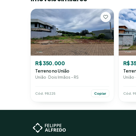
R$ 350.000
R$ 3
Terreno no União
Terren
União · Dois Irmãos – RS
União ·
Cód. 98225
Cód. 9
Copiar