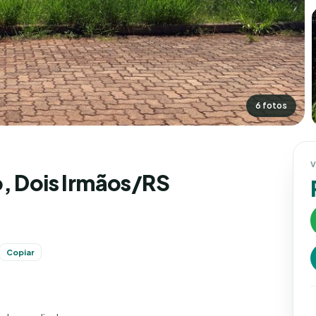
6 fotos
V
o, Dois Irmãos/RS
Copiar