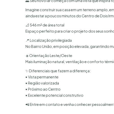
🌄 Seu novo lar começa com uma vista que inspira t
Imagine construir sua casa em um terreno amplo, em 
ainda estar a poucos minutos do Centro de Dois Ir
📐 546 m² de área total
Espaço perfeito para criar o projeto dos seus sonho
📍 Localização privilegiada
No Bairro União, em posição elevada, garantindo m
☀️ Orientação Leste/Oeste
Mais iluminação natural, ventilação e conforto térmic
✨ Diferenciais que fazem a diferença:
• Vista permanente
• Região valorizada
• Próximo ao Centro
• Excelente potencial construtivo
📲 Entre em contato e venha conhecer pessoalmente