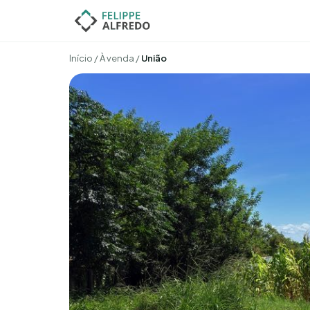
Início
/
À venda
/
União