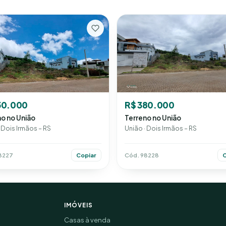
50.000
R$ 380.000
o no União
Terreno no União
 Dois Irmãos – RS
União · Dois Irmãos – RS
8227
Cód. 98228
Copiar
C
IMÓVEIS
Casas à venda