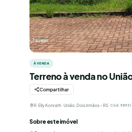
À VENDA
Terreno à venda no Uniã
Compartilhar
R. Elly Konrath · União, Dois Irmãos – RS
Cód. 98931
Sobre este imóvel