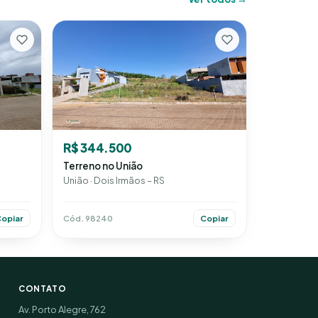
R$ 344.500
Terreno no União
União · Dois Irmãos – RS
Cód. 98240
Copiar
opiar
CONTATO
Av. Porto Alegre, 762