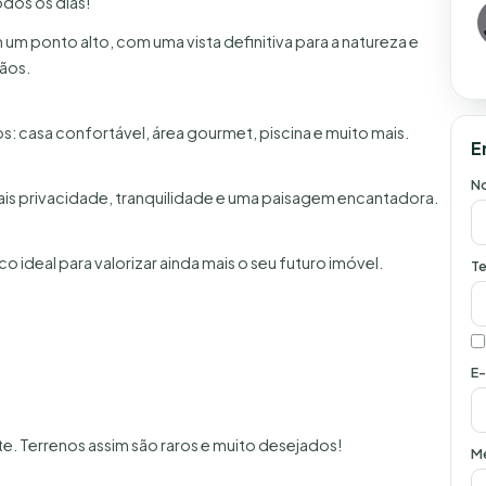
odos os dias!
um ponto alto, com uma vista definitiva para a natureza e
mãos.
s: casa confortável, área gourmet, piscina e muito mais.
E
N
ais privacidade, tranquilidade e uma paisagem encantadora.
o ideal para valorizar ainda mais o seu futuro imóvel.
Te
E-
. Terrenos assim são raros e muito desejados!
M