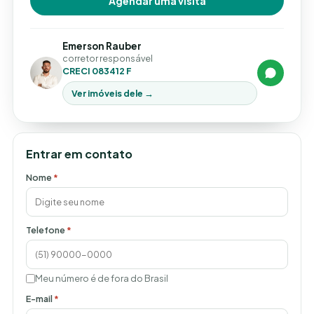
Agendar uma visita
Emerson Rauber
corretor responsável
CRECI 083412 F
Ver imóveis dele →
Entrar em contato
Nome
*
Telefone
*
Meu número é de fora do Brasil
E-mail
*