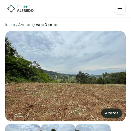
Início
/
À venda
/
Vale Direito
4 fotos