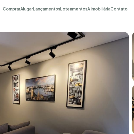
Comprar
Alugar
Lançamentos
Loteamentos
A imobiliária
Contato