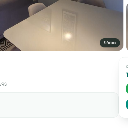
5 fotos
C
s/RS