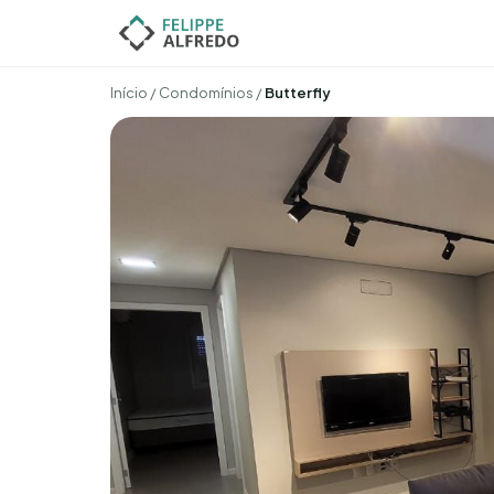
Início
/
Condomínios
/
Butterfly