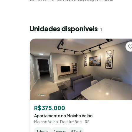
Unidades disponíveis
· 1
R$ 375.000
Apartamento no Moinho Velho
Moinho Velho · Dois Irmãos – RS
1 dorm.
1 vagas
57 m²