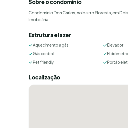
Sobre o condomínio
Condomínio Don Carlos, no bairro Floresta, em Dois
Imobiliária.
Estrutura e lazer
Aquecimento a gás
Elevador
Gás central
Hidrômetro 
Pet friendly
Portão elet
Localização