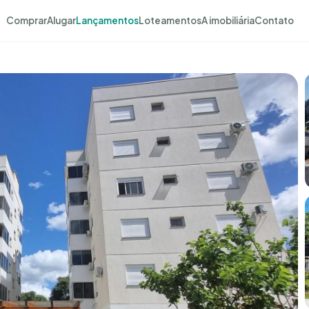
Comprar
Alugar
Lançamentos
Loteamentos
A imobiliária
Contato