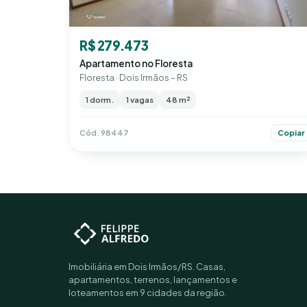
R$ 279.473
Apartamento no Floresta
Floresta · Dois Irmãos – RS
1 dorm.
1 vagas
48 m²
Cód. 98447
Copiar
Imobiliária em Dois Irmãos/RS. Casas,
apartamentos, terrenos, lançamentos e
loteamentos em 9 cidades da região.