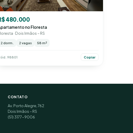
R$ 480.000
Apartamento no Floresta
loresta · Dois Irmãos – RS
2 dorm.
2 vagas
58 m²
ód. 98801
Copiar
CONTATO
Av. Porto Alegre, 762
Dois Irmãos – RS
(51) 3177-9006