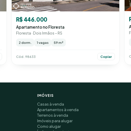
R$ 446.000
Apartamento no Floresta
F
Floresta · Dois Irmãos – RS
2 dorm.
1 vagas
59 m²
C
Cód. 98633
Copiar
IMÓVEIS
Casas à venda
Apartamentos à venda
Terrenos à venda
Imóveis para alugar
Como alugar