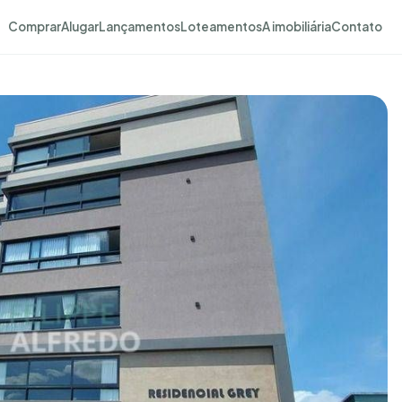
Comprar
Alugar
Lançamentos
Loteamentos
A imobiliária
Contato