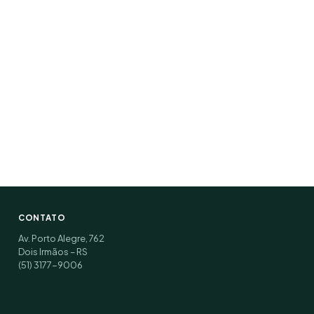
CONTATO
Av. Porto Alegre, 762
Dois Irmãos – RS
(51) 3177-9006