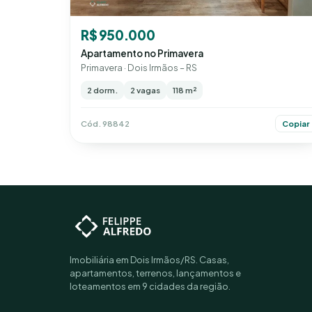
R$ 950.000
Apartamento no Primavera
Primavera · Dois Irmãos – RS
2 dorm.
2 vagas
118 m²
Cód. 98842
Copiar
Imobiliária em Dois Irmãos/RS. Casas,
apartamentos, terrenos, lançamentos e
loteamentos em 9 cidades da região.