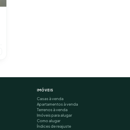
IMÓVEIS
Casas à venda
Apartamentos à venda
Terrenos à venda
Imóveis para alugar
Como alugar
Índices de reajuste