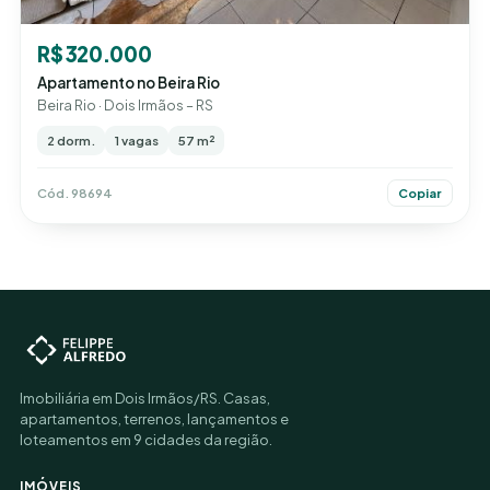
R$ 320.000
Apartamento no Beira Rio
Beira Rio · Dois Irmãos – RS
2 dorm.
1 vagas
57 m²
Cód. 98694
Copiar
Imobiliária em Dois Irmãos/RS. Casas,
apartamentos, terrenos, lançamentos e
loteamentos em 9 cidades da região.
IMÓVEIS