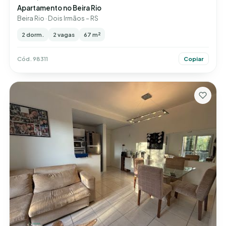
Apartamento no Beira Rio
Beira Rio · Dois Irmãos – RS
2 dorm.
2 vagas
67 m²
Cód. 98311
Copiar