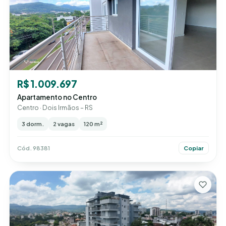
R$ 1.009.697
Apartamento no Centro
Centro · Dois Irmãos – RS
3 dorm.
2 vagas
120 m²
Cód. 98381
Copiar