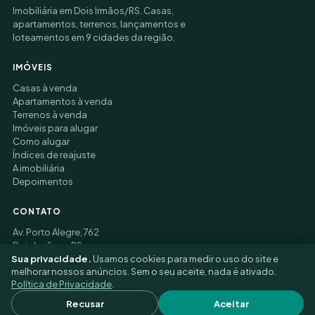
Imobiliária em Dois Irmãos/RS. Casas,
apartamentos, terrenos, lançamentos e
loteamentos em 9 cidades da região.
IMÓVEIS
Casas à venda
Apartamentos à venda
Terrenos à venda
Imóveis para alugar
Como alugar
Índices de reajuste
A imobiliária
Depoimentos
CONTATO
Av. Porto Alegre, 762
Dois Irmãos – RS
(51) 3177-9006
Sua privacidade.
Usamos cookies para medir o uso do site e
melhorar nossos anúncios. Sem o seu aceite, nada é ativado.
Política de Privacidade
.
© 2026 Felippe Alfredo Imobiliária ·
Privacidade
·
Recusar
Aceitar
Preferências de cookies