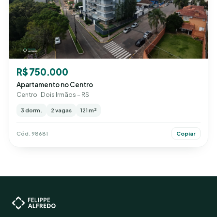
R$ 750.000
Apartamento no Centro
Centro · Dois Irmãos – RS
3 dorm.
2 vagas
121 m²
Cód. 98681
Copiar