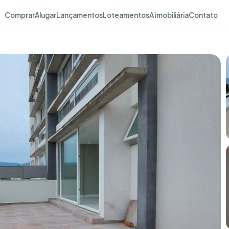
Comprar
Alugar
Lançamentos
Loteamentos
A imobiliária
Contato