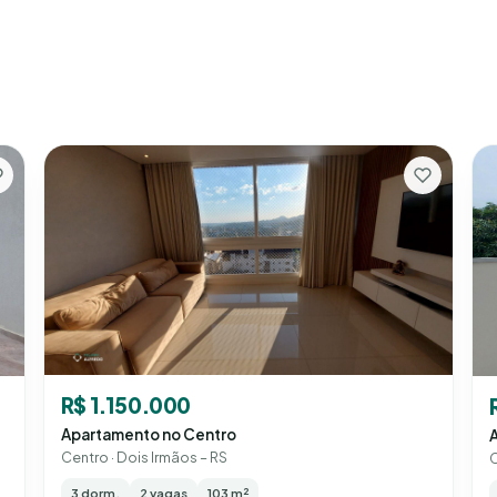
R$ 1.150.000
Apartamento no Centro
Centro · Dois Irmãos – RS
C
3 dorm.
2 vagas
103 m²