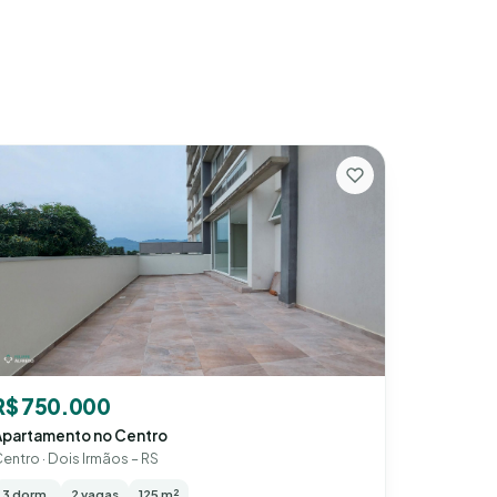
R$ 750.000
Apartamento no Centro
entro · Dois Irmãos – RS
3 dorm.
2 vagas
125 m²