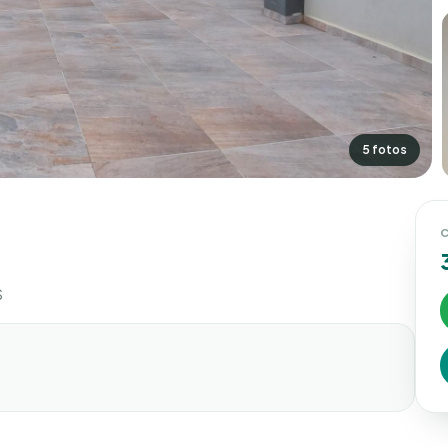
5 fotos
C
S