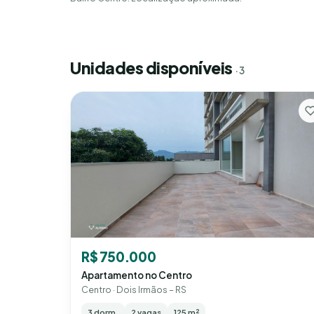
Unidades disponíveis
· 3
R$ 750.000
Apartamento no Centro
Centro · Dois Irmãos – RS
3 dorm.
2 vagas
125 m²