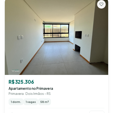
R$ 325.306
Apartamento no Primavera
Primavera · Dois Irmãos – RS
1 dorm.
1 vagas
58 m²