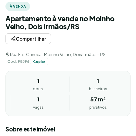
À VENDA
Apartamento à venda no Moinho
Velho, Dois Irmãos/RS
Compartilhar
Rua Frei Caneca · Moinho Velho, Dois Irmãos – RS
Cód. 98596
Copiar
1
1
dorm.
banheiros
1
57 m²
vagas
privativos
Sobre este imóvel