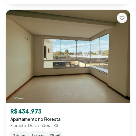
R$ 434.973
Apartamento no Floresta
Floresta · Dois Irmãos – RS
2 dorm.
1 vagas
75 m²