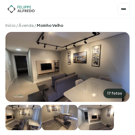
Início
/
À venda
/
Moinho Velho
17 fotos