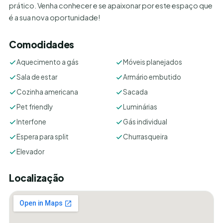
prático. Venha conhecer e se apaixonar por este espaço que
é a sua nova oportunidade!
Comodidades
Aquecimento a gás
Móveis planejados
Sala de estar
Armário embutido
Cozinha americana
Sacada
Pet friendly
Luminárias
Interfone
Gás individual
Espera para split
Churrasqueira
Elevador
Localização