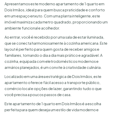
Apresentamos este moderno apartamento de 1 quarto em
Dois Irmãos, ideal para quem busca praticidade e conforto
em um espaço enxuto. Com uma planta inteligente, este
imóvel maximiza cada metro quadrado, proporcionando um
ambiente funcional e acolhedor.
Ao entrar, você é recebido por uma sala de estar iluminada,
que se conecta harmoniosamente à cozinha americana. Este
layout é perfeito para quem gosta de receber amigos e
familiares, tornando o dia a dia mais prático e agradável. A
cozinha, equipada com eletrodomésticos modernos e
armários planejados, é um convite à criatividade culinária.
Localizado em uma área estratégica de Dois Irmãos, este
apartamento oferece fácil acesso a transporte público,
comércio local e opções de lazer, garantindo tudo o que
você precisa a poucos passos de casa.
Este apartamento de 1 quarto em Dois Irmãos é a escolha
perfeita para quem deseja um estilo de vida moderno e