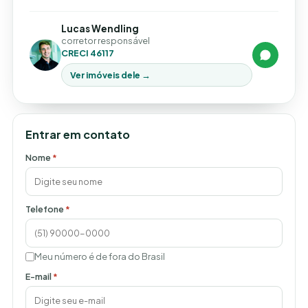
Lucas Wendling
corretor responsável
CRECI 46117
Ver imóveis dele →
Entrar em contato
Nome
*
Telefone
*
Meu número é de fora do Brasil
E-mail
*