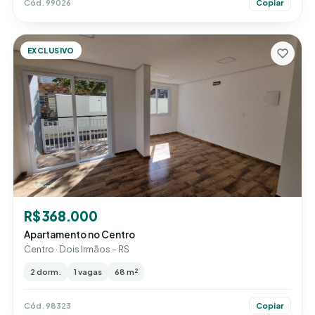
Cód. 99026
Copiar
EXCLUSIVO
R$ 368.000
Apartamento no Centro
Centro · Dois Irmãos – RS
2 dorm.
1 vagas
68 m²
Cód. 98323
Copiar