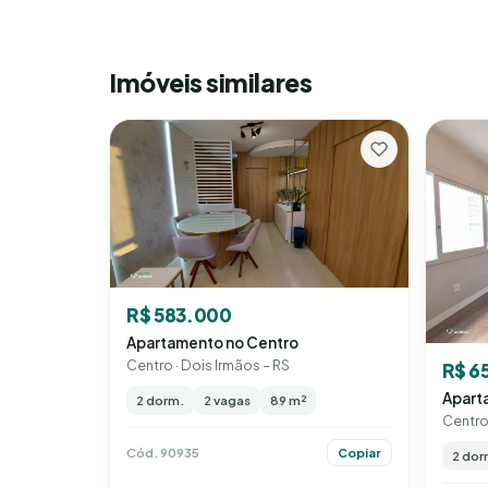
Imóveis similares
R$ 583.000
Apartamento no Centro
Centro · Dois Irmãos – RS
R$ 6
Apart
2 dorm.
2 vagas
89 m²
Centro 
Cód. 90935
Copiar
2 dor