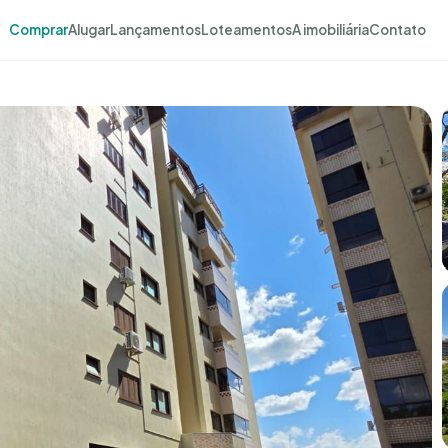
Comprar
Alugar
Lançamentos
Loteamentos
A imobiliária
Contato