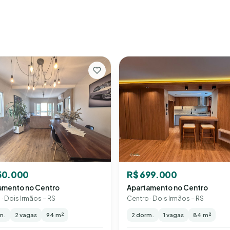
R$ 699.000
50.000
Apartamento no Centro
amento no Centro
Centro · Dois Irmãos – RS
· Dois Irmãos – RS
2 dorm.
1 vagas
84 m²
m.
2 vagas
94 m²