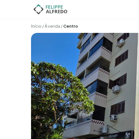
Início
/
À venda
/
Centro