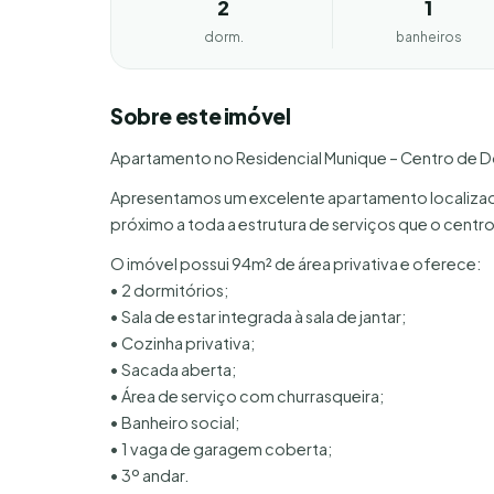
2
1
dorm.
banheiros
Sobre este imóvel
Apartamento no Residencial Munique – Centro de D
Apresentamos um excelente apartamento localizado
próximo a toda a estrutura de serviços que o centr
O imóvel possui 94m² de área privativa e oferece:
• 2 dormitórios;
• Sala de estar integrada à sala de jantar;
• Cozinha privativa;
• Sacada aberta;
• Área de serviço com churrasqueira;
• Banheiro social;
• 1 vaga de garagem coberta;
• 3º andar.