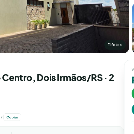
11 fotos
V
Centro, Dois Irmãos/RS · 2
67
Copiar