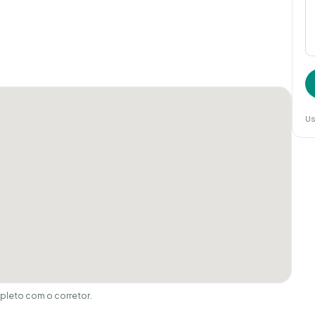
Us
leto com o corretor.