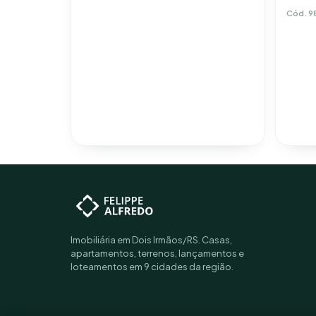
Cód. 9
Imobiliária em Dois Irmãos/RS. Casas,
apartamentos, terrenos, lançamentos e
loteamentos em 9 cidades da região.