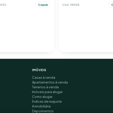
Cód. 98958
8932
C
Copiar
IMÓVEIS
Casas à venda
Apartamentos à venda
Terrenos à venda
Imóveis para alugar
Como alugar
Índices de reajuste
A imobiliária
Depoimentos