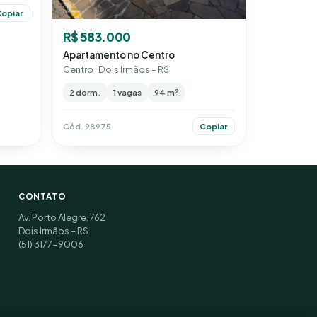
opiar
R$ 583.000
Apartamento no Centro
Centro · Dois Irmãos – RS
2 dorm.
1 vagas
94 m²
Cód. 98975
Copiar
CONTATO
Av. Porto Alegre, 762
Dois Irmãos – RS
(51) 3177-9006