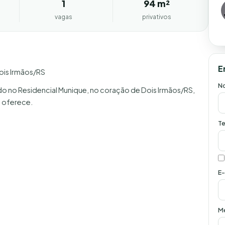
1
94 m²
vagas
privativos
E
ois Irmãos/RS
N
 no Residencial Munique, no coração de Dois Irmãos/RS,
o oferece.
Te
E-
M