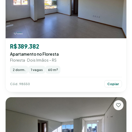
R$ 389.382
Apartamento no Floresta
Floresta · Dois Irmãos – RS
2 dorm.
1 vagas
60 m²
Cód. 98550
Copiar