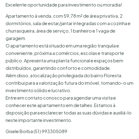
Excelente oportunidade para investimento ou moradia!
Apartamento à venda, com 59,78 m² de área privativa, 2
dormitórios, sala de estar/jantar integradas com a cozinha e
churrasqueira, área de serviço, 1 banheiro e 1 vaga de
garagem.
O apartamento está situado em uma região tranquila e
conveniente, próxima a comércios, escolas e transporte
público. Apresenta uma planta funcional e espaços bem
distribuídos, garantindo conforto e comodidade.
Além disso, a localização privilegiada do bairro Floresta
contribui para a valorização futura do imóvel, tornando-o um
investimento sólido e lucrativo.
Entre em contato conosco para agendar uma visita e
conhecer este apartamento em detalhes. Estamos à
disposição para esclarecer todas as suas dúvidas e auxiliá-lo
neste importante investimento.
Gisele Borba (51) 993305089