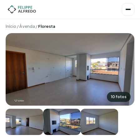
Início
/
À venda
/
Floresta
10 fotos