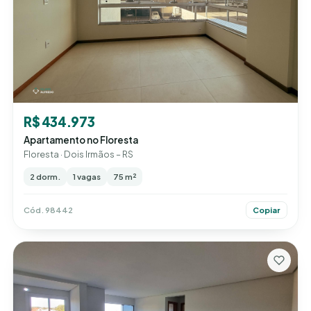
R$ 434.973
Apartamento no Floresta
Floresta · Dois Irmãos – RS
2 dorm.
1 vagas
75 m²
Cód. 98442
Copiar