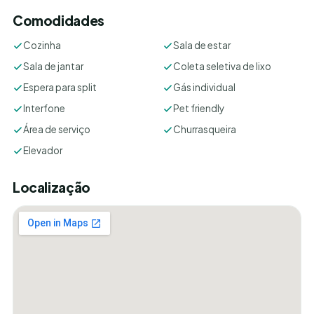
Comodidades
Cozinha
Sala de estar
Sala de jantar
Coleta seletiva de lixo
Espera para split
Gás individual
Interfone
Pet friendly
Área de serviço
Churrasqueira
Elevador
Localização