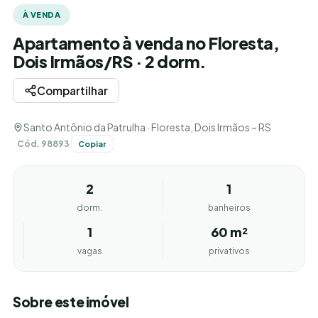
À VENDA
Apartamento à venda no Floresta,
Dois Irmãos/RS · 2 dorm.
Compartilhar
Santo Antônio da Patrulha · Floresta, Dois Irmãos – RS
Cód. 98893
Copiar
2
1
dorm.
banheiros
1
60 m²
vagas
privativos
Sobre este imóvel