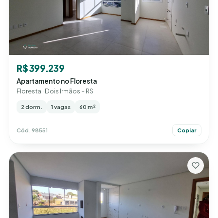
R$ 399.239
Apartamento no Floresta
Floresta · Dois Irmãos – RS
2 dorm.
1 vagas
60 m²
Cód. 98551
Copiar