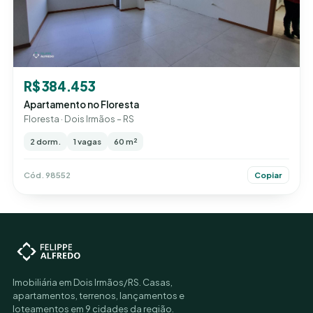
R$ 384.453
Apartamento no Floresta
Floresta · Dois Irmãos – RS
2 dorm.
1 vagas
60 m²
Cód. 98552
Copiar
Imobiliária em Dois Irmãos/RS. Casas,
apartamentos, terrenos, lançamentos e
loteamentos em 9 cidades da região.