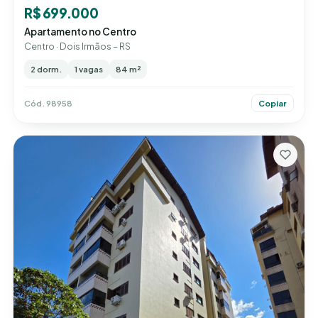
R$ 699.000
Apartamento no Centro
Centro · Dois Irmãos – RS
2 dorm.
1 vagas
84 m²
Cód. 98958
Copiar