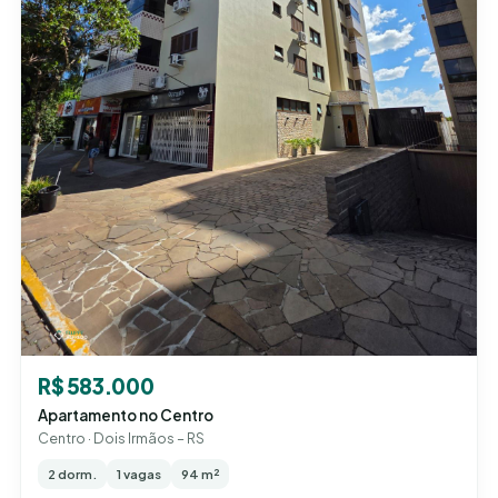
R$ 583.000
Apartamento no Centro
Centro · Dois Irmãos – RS
2 dorm.
1 vagas
94 m²