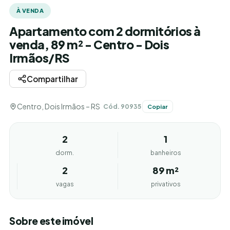
À VENDA
Apartamento com 2 dormitórios à
venda, 89 m² - Centro - Dois
Irmãos/RS
Compartilhar
Centro, Dois Irmãos – RS
Cód. 90935
Copiar
2
1
dorm.
banheiros
2
89 m²
vagas
privativos
Sobre este imóvel