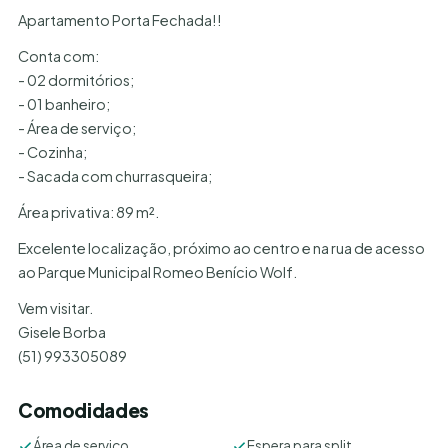
Apartamento Porta Fechada!!
Conta com:
- 02 dormitórios;
- 01 banheiro;
- Área de serviço;
- Cozinha;
- Sacada com churrasqueira;
Área privativa: 89 m².
Excelente localização, próximo ao centro e na rua de acesso
ao Parque Municipal Romeo Benício Wolf.
Vem visitar.
Gisele Borba
(51) 993305089
Comodidades
Área de serviço
Espera para split