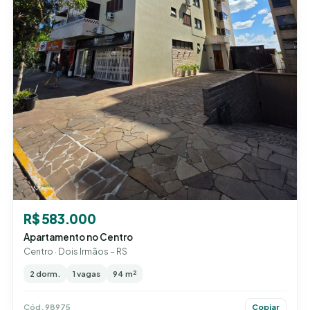
R$ 583.000
Apartamento no Centro
Centro · Dois Irmãos – RS
2 dorm.
1 vagas
94 m²
Cód. 98975
Copiar