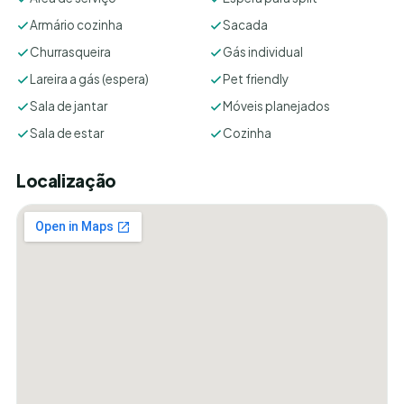
Armário cozinha
Sacada
Churrasqueira
Gás individual
Lareira a gás (espera)
Pet friendly
Sala de jantar
Móveis planejados
Sala de estar
Cozinha
Localização