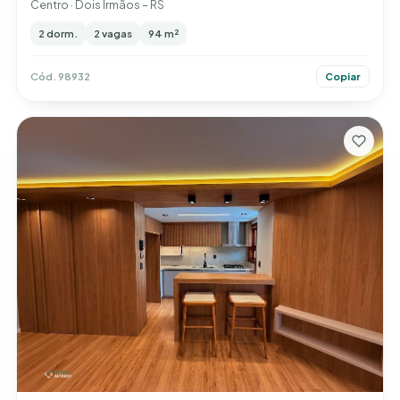
Centro · Dois Irmãos – RS
2 dorm.
2 vagas
94 m²
Cód. 98932
Copiar