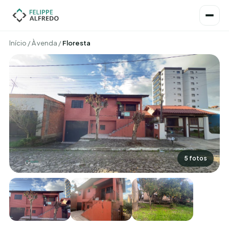
Início
/
À venda
/
Floresta
5 fotos