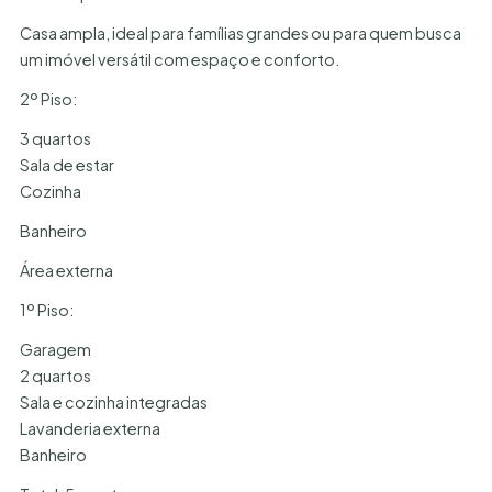
Casa ampla, ideal para famílias grandes ou para quem busca
um imóvel versátil com espaço e conforto.
2º Piso:
3 quartos
Sala de estar
Cozinha
Banheiro
Área externa
1º Piso:
Garagem
2 quartos
Sala e cozinha integradas
Lavanderia externa
Banheiro