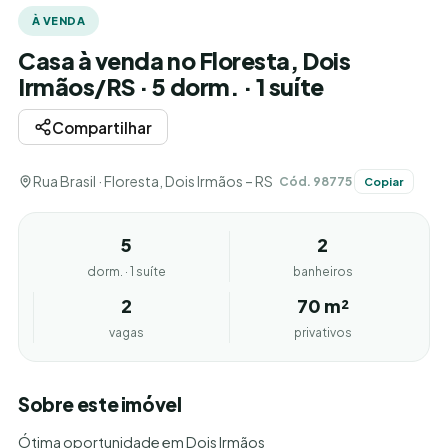
À VENDA
Casa à venda no Floresta, Dois
Irmãos/RS · 5 dorm. · 1 suíte
Compartilhar
Rua Brasil · Floresta, Dois Irmãos – RS
Cód. 98775
Copiar
5
2
dorm. · 1 suíte
banheiros
2
70 m²
vagas
privativos
Sobre este imóvel
Ótima oportunidade em Dois Irmãos