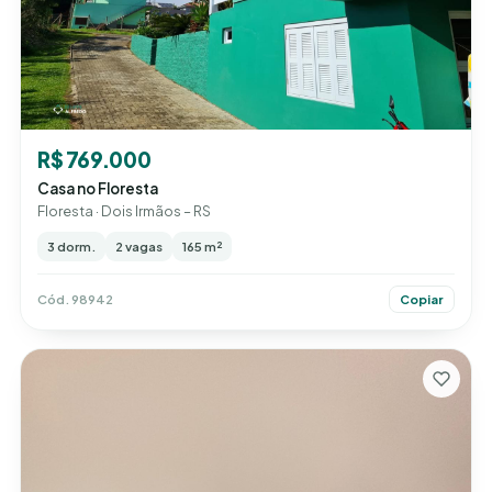
R$ 769.000
Casa no Floresta
Floresta · Dois Irmãos – RS
3 dorm.
2 vagas
165 m²
Cód. 98942
Copiar