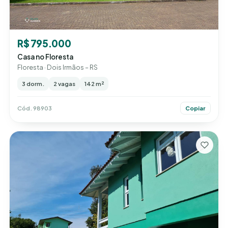
R$ 795.000
Casa no Floresta
Floresta · Dois Irmãos – RS
3 dorm.
2 vagas
142 m²
Cód. 98903
Copiar