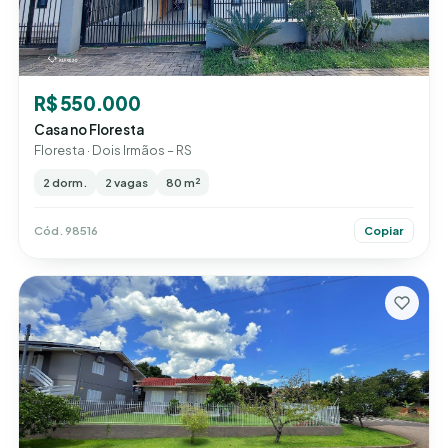
R$ 550.000
Casa no Floresta
Floresta · Dois Irmãos – RS
2 dorm.
2 vagas
80 m²
Cód. 98516
Copiar