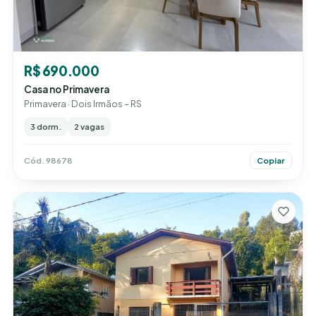
R$ 690.000
Casa no Primavera
Primavera · Dois Irmãos – RS
3 dorm.
2 vagas
Cód. 98678
Copiar