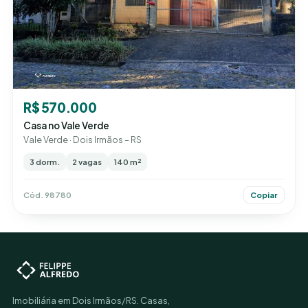
R$ 570.000
Casa no Vale Verde
Vale Verde · Dois Irmãos – RS
3 dorm.
2 vagas
140 m²
Cód. 98780
Copiar
Imobiliária em Dois Irmãos/RS. Casas,