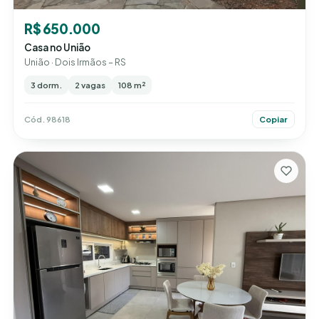
R$ 650.000
Casa no União
União · Dois Irmãos – RS
3 dorm.
2 vagas
108 m²
Cód. 98618
Copiar