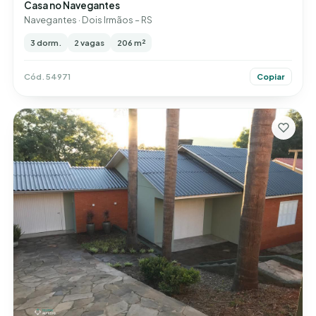
Casa no Navegantes
Navegantes · Dois Irmãos – RS
3 dorm.
2 vagas
206 m²
Cód. 54971
Copiar