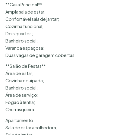
**Casa Principal**
Ampla sala de estar;
Confortável sala de jantar;
Cozinha funcional;
Dois quartos;
Banheiro social;
Varanda espaçosa;
Duas vagas de garagem cobertas.
**Salão de Festas**
Área de estar;
Cozinha equipada;
Banheiro social;
Área de serviço;
Fogão à lenha;
Churrasqueira.
Apartamento
Sala de estar acolhedora;
Sala de jantar;