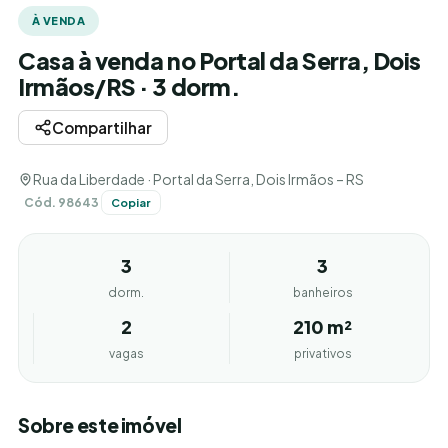
À VENDA
Casa à venda no Portal da Serra, Dois
Irmãos/RS · 3 dorm.
Compartilhar
Rua da Liberdade · Portal da Serra, Dois Irmãos – RS
Cód. 98643
Copiar
3
3
dorm.
banheiros
2
210 m²
vagas
privativos
Sobre este imóvel