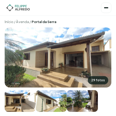
Início
/
À venda
/
Portal da Serra
29 fotos