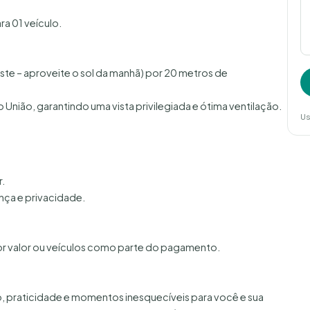
a 01 veículo.
ste – aproveite o sol da manhã) por 20 metros de
rro União, garantindo uma vista privilegiada e ótima ventilação.
Us
.
ça e privacidade.
 valor ou veículos como parte do pagamento.
o, praticidade e momentos inesquecíveis para você e sua