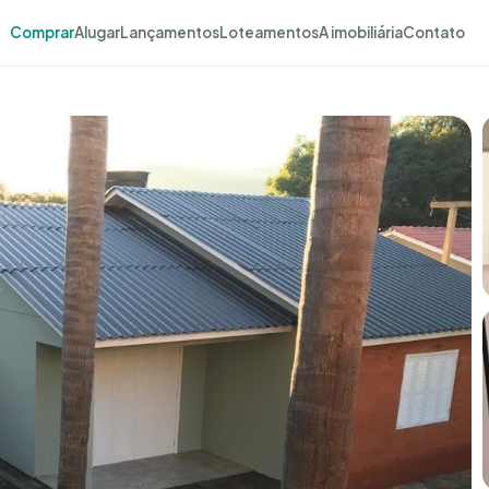
Comprar
Alugar
Lançamentos
Loteamentos
A imobiliária
Contato