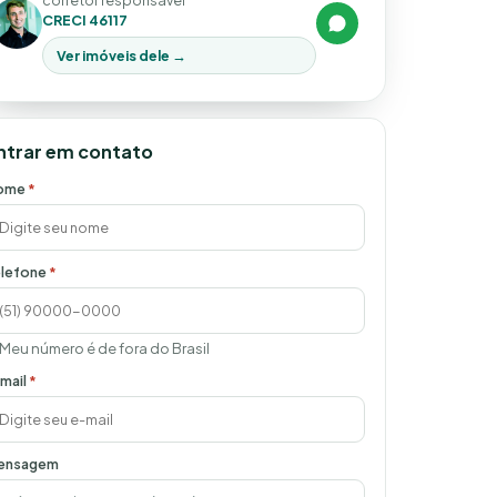
corretor responsável
CRECI 46117
Ver imóveis dele →
ntrar em contato
ome
*
lefone
*
Meu número é de fora do Brasil
mail
*
ensagem