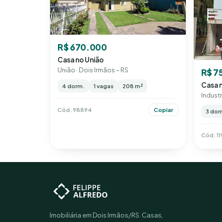
R$ 670.000
Casa no União
União · Dois Irmãos – RS
R$ 7
Casa n
4 dorm.
1 vagas
208 m²
Industr
Cód. 98894
Copiar
3 dor
Cód. 11
Imobiliária em Dois Irmãos/RS. Casas,