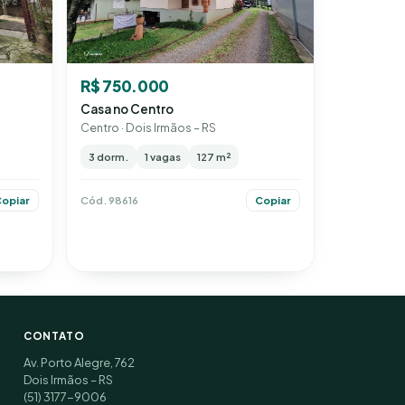
R$ 750.000
Casa no Centro
Centro · Dois Irmãos – RS
3 dorm.
1 vagas
127 m²
Cód. 98616
Copiar
opiar
CONTATO
Av. Porto Alegre, 762
Dois Irmãos – RS
(51) 3177-9006