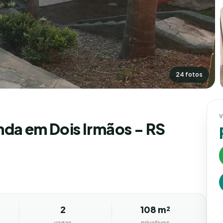
24 fotos
V
nda em Dois Irmãos - RS
2
108 m²
vagas
privativos