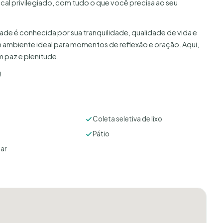
ocal privilegiado, com tudo o que você precisa ao seu
idade é conhecida por sua tranquilidade, qualidade de vida e
ambiente ideal para momentos de reflexão e oração. Aqui,
m paz e plenitude.
!
Coleta seletiva de lixo
Pátio
tar