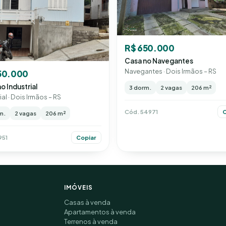
R$ 650.000
Casa no Navegantes
Navegantes · Dois Irmãos – RS
50.000
o Industrial
3 dorm.
2 vagas
206 m²
ial · Dois Irmãos – RS
Cód. 54971
C
m.
2 vagas
206 m²
951
Copiar
IMÓVEIS
Casas à venda
Apartamentos à venda
Terrenos à venda