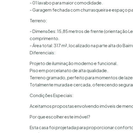
- 01 lavabo para maior comodidade.
- Garagem fechada com churrasqueira e espaço par
Terreno:
- Dimensões: 15,85 metros de frente (orientação Le
comprimento.
- Área total: 317 m², localizado na parte alta do Bai
Diferenciais:
Projeto de iluminação moderno e funcional.
Piso em porcelanato de alta qualidade.
Terreno gramado, perfeito para momentos de lazer
Totalmente murada e cercada, oferecendo seguran
Condições Especiais:
Aceitamos propostas envolvendo imóveis de menor
Por que escolher este imóvel?
Esta casa foi projetada para proporcionar confort