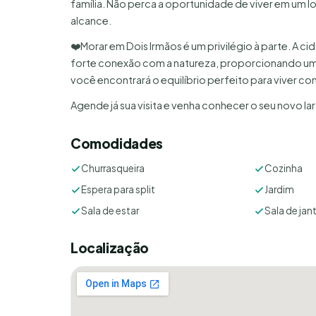
família. Não perca a oportunidade de viver em um l
alcance.
❤️Morar em Dois Irmãos é um privilégio à parte. A c
forte conexão com a natureza, proporcionando um 
você encontrará o equilíbrio perfeito para viver co
Agende já sua visita e venha conhecer o seu novo lar
Comodidades
Churrasqueira
Cozinha
Espera para split
Jardim
Sala de estar
Sala de jan
Localização