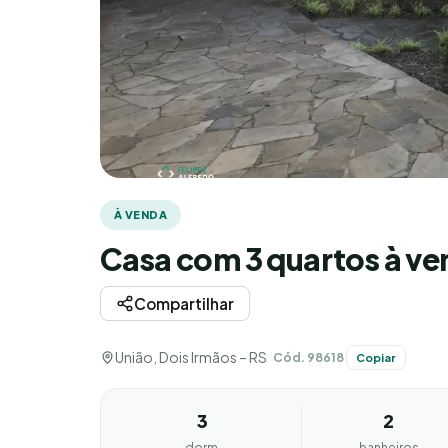
À VENDA
Casa com 3 quartos à ve
Compartilhar
União, Dois Irmãos – RS
Cód. 98618
Copiar
3
2
dorm.
banheiros