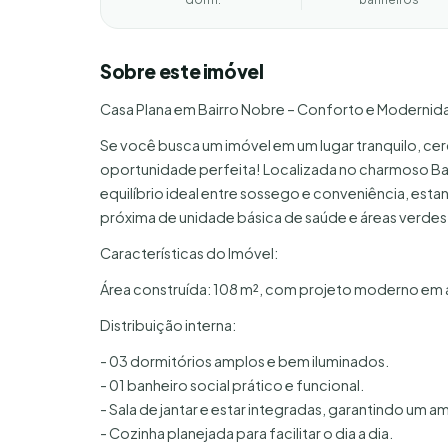
Sobre este imóvel
Casa Plana em Bairro Nobre – Conforto e Moderni
Se você busca um imóvel em um lugar tranquilo, cer
oportunidade perfeita! Localizada no charmoso Bai
equilíbrio ideal entre sossego e conveniência, es
próxima de unidade básica de saúde e áreas verdes
Características do Imóvel:
Área construída: 108 m², com projeto moderno em a
Distribuição interna:
- 03 dormitórios amplos e bem iluminados.
- 01 banheiro social prático e funcional.
- Sala de jantar e estar integradas, garantindo u
- Cozinha planejada para facilitar o dia a dia.