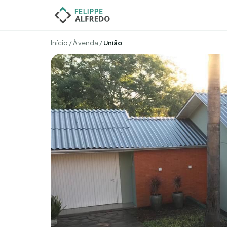
Início
/
À venda
/
União