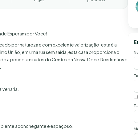
dade Esperam por Você!
E
cado por natureza e com excelente valorização, esta é a
rro União, em uma rua sem saída, esta casa proporciona o
N
tando a poucos minutos do Centro da Nossa Doce Dois Irmãos e
.
Te
lvenaria.
E-
m ambiente aconchegante e espaçoso.
M