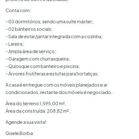
Conta com:
- 03 dormitórios, sendo uma suíte máster;
- 02 banheiros sociais;
- Sala de estar/jantar integrada com a cozinha;
- Lareira;
- Ampla área de serviço;
- Garagem com churrasqueira;
- Quiosque com banheiro e piscina;
- Árvores frutíferas e estufas para hortaliças;
A casa é entregue com os móveis planejados e ar
condicionados, restante dos móveis é negociado.
Área do terreno 1.595,00 m².
Área da construída: 208,82 m² .
Agende a sua visita!
Gisele Borba