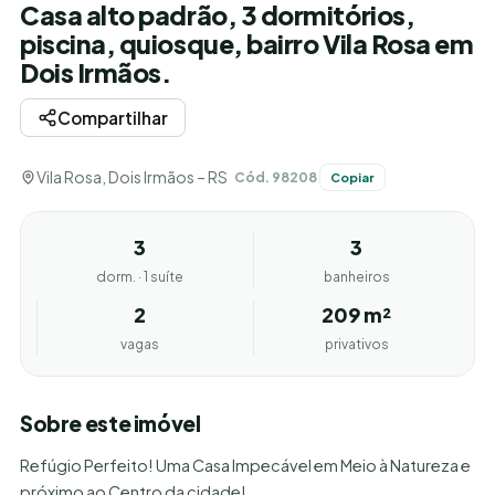
Casa alto padrão, 3 dormitórios,
piscina, quiosque, bairro Vila Rosa em
Dois Irmãos.
Compartilhar
Vila Rosa, Dois Irmãos – RS
Cód. 98208
Copiar
3
3
dorm. · 1 suíte
banheiros
2
209 m²
vagas
privativos
Sobre este imóvel
Refúgio Perfeito! Uma Casa Impecável em Meio à Natureza e
próximo ao Centro da cidade!