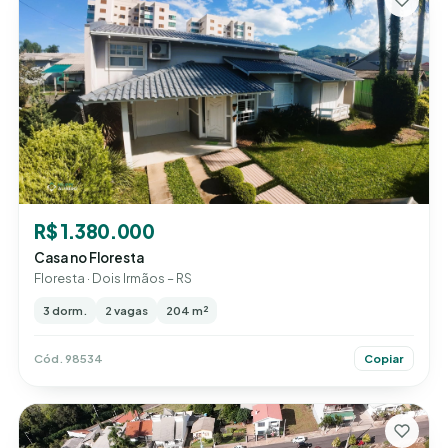
R$ 1.380.000
Casa no Floresta
Floresta · Dois Irmãos – RS
3 dorm.
2 vagas
204 m²
Cód. 98534
Copiar