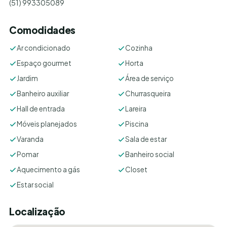
(51) 993305089
Comodidades
Ar condicionado
Cozinha
Espaço gourmet
Horta
Jardim
Área de serviço
Banheiro auxiliar
Churrasqueira
Hall de entrada
Lareira
Móveis planejados
Piscina
Varanda
Sala de estar
Pomar
Banheiro social
Aquecimento a gás
Closet
Estar social
Localização