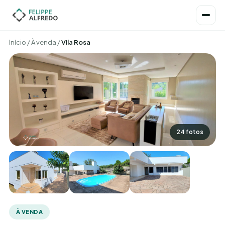
Início
/
À venda
/
Vila Rosa
24 fotos
À VENDA