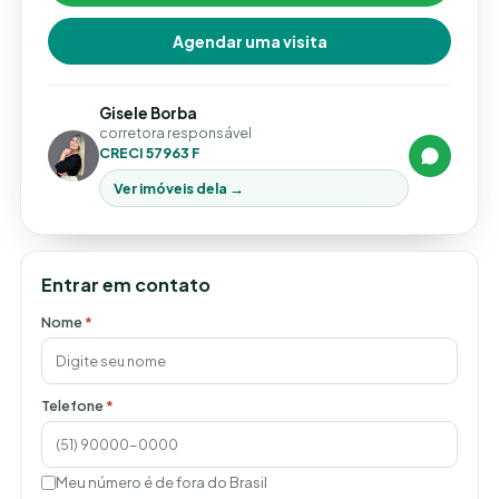
Agendar uma visita
Gisele Borba
corretora responsável
CRECI 57963 F
Ver imóveis dela →
Entrar em contato
Nome
*
Telefone
*
Meu número é de fora do Brasil