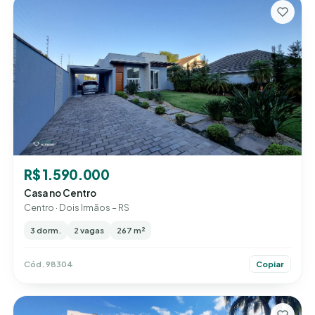
R$ 1.590.000
Casa no Centro
Centro · Dois Irmãos – RS
3 dorm.
2 vagas
267 m²
Cód. 98304
Copiar