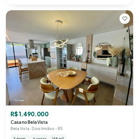
R$ 1.490.000
Casa no Bela Vista
Bela Vista · Dois Irmãos – RS
3 dorm.
4 vagas
168 m²