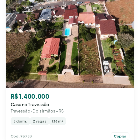
R$ 1.400.000
Casa no Travessão
Travessão · Dois Irmãos – RS
3 dorm.
2 vagas
136 m²
Cód. 98733
Copiar