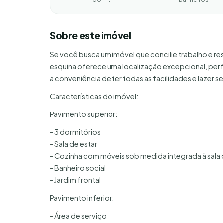
Sobre este imóvel
Se você busca um imóvel que concilie trabalho e res
esquina oferece uma localização excepcional, perfe
a conveniência de ter todas as facilidades e lazer se
Características do imóvel:
Pavimento superior:
- 3 dormitórios
- Sala de estar
- Cozinha com móveis sob medida integrada à sala d
- Banheiro social
- Jardim frontal
Pavimento inferior:
- Área de serviço