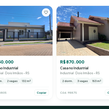
50.000
R$ 870.000
o Industrial
Casa no Industrial
ial · Dois Irmãos – RS
Industrial · Dois Irmãos – RS
m.
2 vagas
132 m²
2 dorm.
3 vagas
153 m²
8805
Cód. 98875
Copiar
C