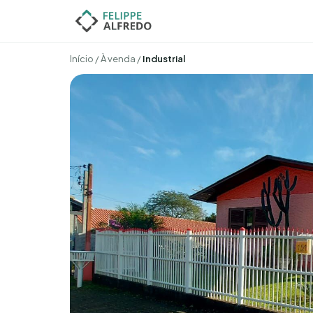
Início
/
À venda
/
Industrial