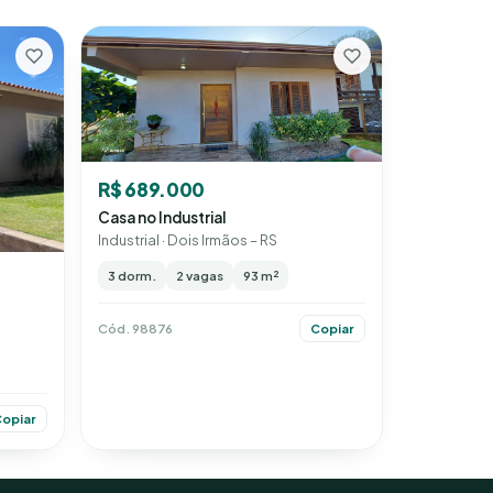
R$ 689.000
Casa no Industrial
Industrial · Dois Irmãos – RS
3 dorm.
2 vagas
93 m²
Cód. 98876
Copiar
opiar