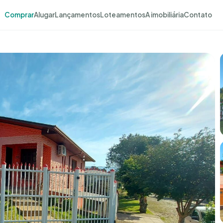
Comprar
Alugar
Lançamentos
Loteamentos
A imobiliária
Contato