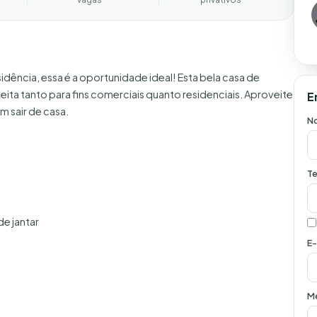
idência, essa é a oportunidade ideal! Esta bela casa de
ita tanto para fins comerciais quanto residenciais. Aproveite
E
m sair de casa.
N
Te
e jantar
E-
M