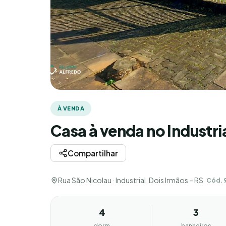
À VENDA
Casa à venda no Industri
Compartilhar
Rua São Nicolau · Industrial, Dois Irmãos – RS
Cód. 
4
3
dorm.
banheiros