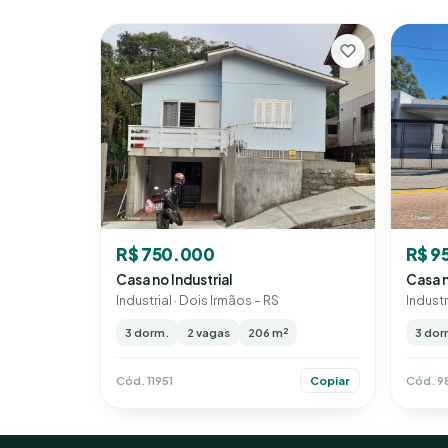
R$ 750.000
R$ 9
Casa no Industrial
Casa n
Industrial · Dois Irmãos – RS
Industr
3 dorm.
2 vagas
206 m²
3 dor
Cód. 11951
Cód. 9
Copiar