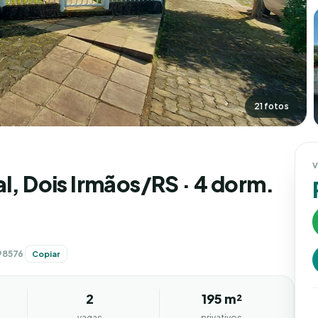
21 fotos
V
al, Dois Irmãos/RS · 4 dorm.
98576
Copiar
2
195 m²
vagas
privativos