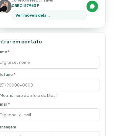
corretora responsável
CRECI 57963 F
Ver imóveis dela →
ntrar em contato
ome
*
lefone
*
Meu número é de fora do Brasil
mail
*
ensagem