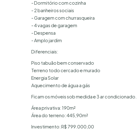
- Dormitório com cozinha
- 2 banheiros sociais
- Garagem com churrasqueira
- 4 vagas de garagem
- Despensa
- Amplo jardim
Diferenciais:
Piso tabuão bem conservado
Terreno todo cercado e murado
Energia Solar
Aquecimento de água a gás
Ficam os móveis sob medida e 3 ar condicionado.
Área privativa: 190m²
Área do terreno: 445,90m²
Investimento: R$ 799.000,00