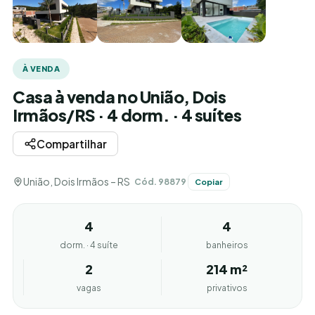
À VENDA
Casa à venda no União, Dois
Irmãos/RS · 4 dorm. · 4 suítes
Compartilhar
União, Dois Irmãos – RS
Cód. 98879
Copiar
4
4
dorm. · 4 suíte
banheiros
2
214 m²
vagas
privativos