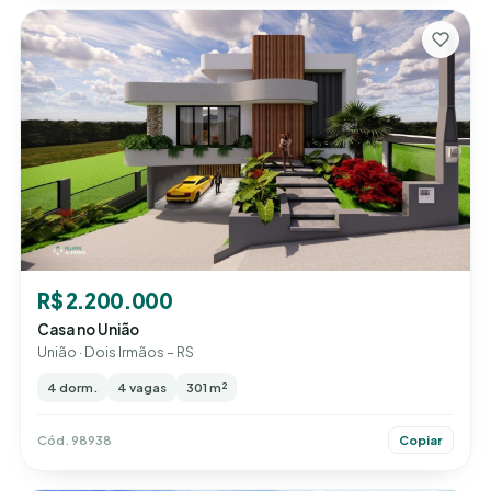
R$ 2.200.000
Casa no União
União · Dois Irmãos – RS
4 dorm.
4 vagas
301 m²
Cód. 98938
Copiar