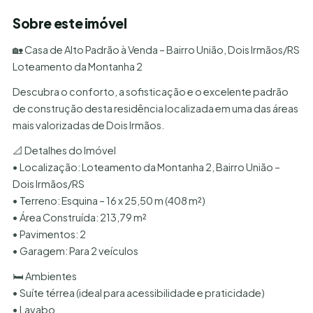
Sobre este imóvel
🏡 Casa de Alto Padrão à Venda – Bairro União, Dois Irmãos/RS
Loteamento da Montanha 2
Descubra o conforto, a sofisticação e o excelente padrão
de construção desta residência localizada em uma das áreas
mais valorizadas de Dois Irmãos.
📐 Detalhes do Imóvel
• Localização: Loteamento da Montanha 2, Bairro União –
Dois Irmãos/RS
• Terreno: Esquina – 16 x 25,50 m (408 m²)
• Área Construída: 213,79 m²
• Pavimentos: 2
• Garagem: Para 2 veículos
🛏️ Ambientes
• Suíte térrea (ideal para acessibilidade e praticidade)
• Lavabo