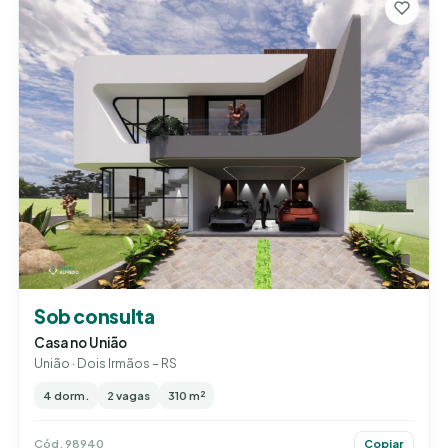
Sob consulta
Casa no União
União · Dois Irmãos – RS
4 dorm.
2 vagas
310 m²
Cód. 98940
Copiar