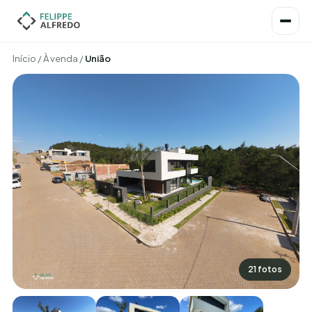
Início
/
À venda
/
União
21 fotos