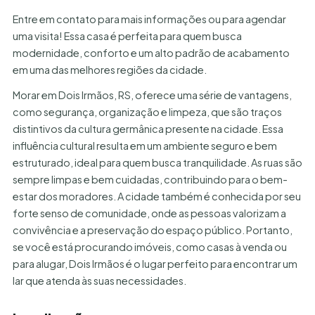
Entre em contato para mais informações ou para agendar
uma visita! Essa casa é perfeita para quem busca
modernidade, conforto e um alto padrão de acabamento
em uma das melhores regiões da cidade.
Morar em Dois Irmãos, RS, oferece uma série de vantagens,
como segurança, organização e limpeza, que são traços
distintivos da cultura germânica presente na cidade. Essa
influência cultural resulta em um ambiente seguro e bem
estruturado, ideal para quem busca tranquilidade. As ruas são
sempre limpas e bem cuidadas, contribuindo para o bem-
estar dos moradores. A cidade também é conhecida por seu
forte senso de comunidade, onde as pessoas valorizam a
convivência e a preservação do espaço público. Portanto,
se você está procurando imóveis, como casas à venda ou
para alugar, Dois Irmãos é o lugar perfeito para encontrar um
lar que atenda às suas necessidades.