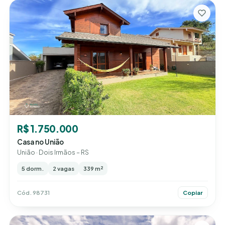
R$ 1.750.000
Casa no União
União · Dois Irmãos – RS
5 dorm.
2 vagas
339 m²
Cód. 98731
Copiar