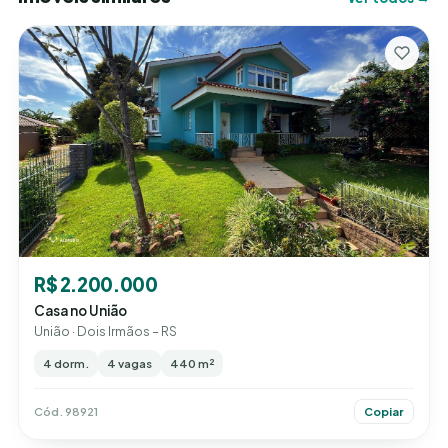
R$ 2.200.000
Casa no União
União · Dois Irmãos – RS
4 dorm.
4 vagas
440 m²
Cód. 98921
Copiar