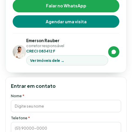
Falar no WhatsApp
Agendar uma visita
Emerson Rauber
corretor responsável
CRECI 083412 F
Ver imóveis dele →
Entrar em contato
Nome
*
Telefone
*