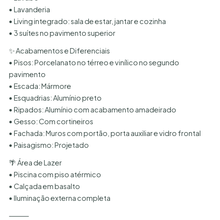
• Lavanderia
• Living integrado: sala de estar, jantar e cozinha
• 3 suítes no pavimento superior
✨ Acabamentos e Diferenciais
• Pisos: Porcelanato no térreo e vinílico no segundo
pavimento
• Escada: Mármore
• Esquadrias: Alumínio preto
• Ripados: Alumínio com acabamento amadeirado
• Gesso: Com cortineiros
• Fachada: Muros com portão, porta auxiliar e vidro frontal
• Paisagismo: Projetado
🌴 Área de Lazer
• Piscina com piso atérmico
• Calçada em basalto
• Iluminação externa completa
⸻