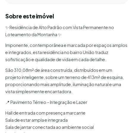
Sobre este imóvel
✨ Residência de Alto Padrão com Vista Permanente no
Loteamento da Montanha ✨
Imponente, contemporânea e marcada por espaços amplos
e integrados, esta residência no bairro União traduz
sofisticação e qualidade de vida em cada detalhe.
São 310,08m² de área construída, distribuídos em um
projeto inteligente, sobre um terreno de 413m² de esquina,
proporcionando mais amplitude, iluminação natural e uma
vista simplesmente encantadora.
📍 Pavimento Térreo – Integração e Lazer
Hall de entrada com presença marcante
Sala de estar ampla e integrada
Sala de jantar conectada ao ambiente social