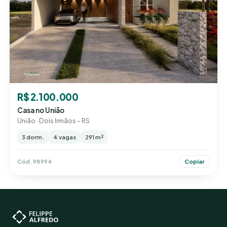
R$ 2.100.000
Casa no União
União · Dois Irmãos – RS
3 dorm.
4 vagas
291 m²
Cód. 98994
Copiar