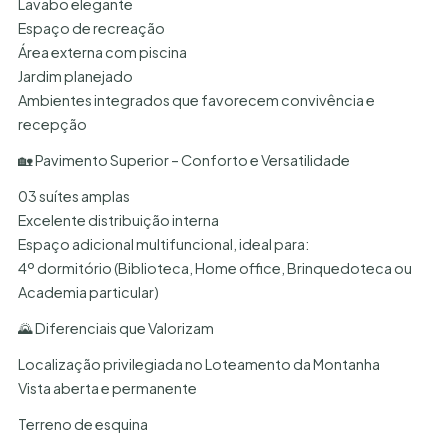
Lavabo elegante
Espaço de recreação
Área externa com piscina
Jardim planejado
Ambientes integrados que favorecem convivência e
recepção
🏡 Pavimento Superior – Conforto e Versatilidade
03 suítes amplas
Excelente distribuição interna
Espaço adicional multifuncional, ideal para:
4º dormitório (Biblioteca, Home office, Brinquedoteca ou
Academia particular)
🌄 Diferenciais que Valorizam
Localização privilegiada no Loteamento da Montanha
Vista aberta e permanente
Terreno de esquina