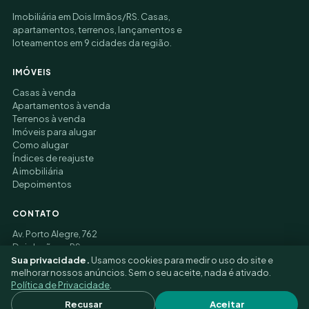
Imobiliária em Dois Irmãos/RS. Casas,
apartamentos, terrenos, lançamentos e
loteamentos em 9 cidades da região.
IMÓVEIS
Casas à venda
Apartamentos à venda
Terrenos à venda
Imóveis para alugar
Como alugar
Índices de reajuste
A imobiliária
Depoimentos
CONTATO
Av. Porto Alegre, 762
Dois Irmãos – RS
(51) 3177-9006
Sua privacidade.
Usamos cookies para medir o uso do site e
melhorar nossos anúncios. Sem o seu aceite, nada é ativado.
Política de Privacidade
.
© 2026 Felippe Alfredo Imobiliária ·
Privacidade
·
Recusar
Aceitar