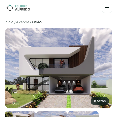
Início
/
À venda
/
União
8 fotos