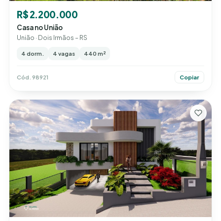
R$ 2.200.000
Casa no União
União · Dois Irmãos – RS
4 dorm.
4 vagas
440 m²
Cód. 98921
Copiar