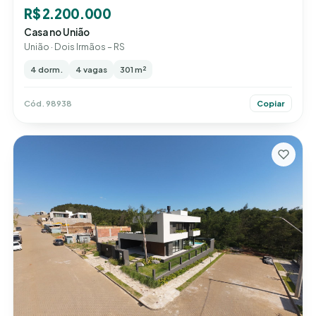
R$ 2.200.000
Casa no União
União · Dois Irmãos – RS
4 dorm.
4 vagas
301 m²
Cód. 98938
Copiar