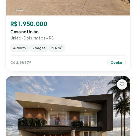
R$ 1.950.000
Casa no União
União · Dois Irmãos – RS
4 dorm.
2 vagas
214 m²
Cód. 98879
Copiar