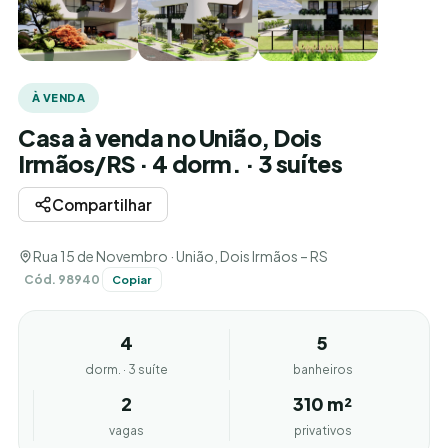
À VENDA
Casa à venda no União, Dois
Irmãos/RS · 4 dorm. · 3 suítes
Compartilhar
Rua 15 de Novembro · União, Dois Irmãos – RS
Cód. 98940
Copiar
4
5
dorm. · 3 suíte
banheiros
2
310 m²
vagas
privativos