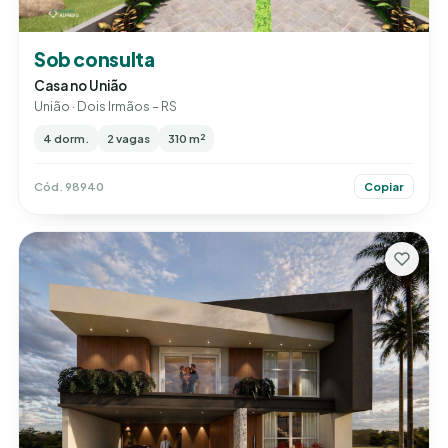
Sob consulta
Casa no União
União · Dois Irmãos – RS
4 dorm.
2 vagas
310 m²
Cód. 98940
Copiar