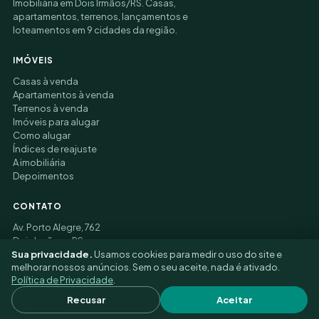
Imobiliária em Dois Irmãos/RS. Casas,
apartamentos, terrenos, lançamentos e
loteamentos em 9 cidades da região.
IMÓVEIS
Casas à venda
Apartamentos à venda
Terrenos à venda
Imóveis para alugar
Como alugar
Índices de reajuste
A imobiliária
Depoimentos
CONTATO
Av. Porto Alegre, 762
Dois Irmãos – RS
Sua privacidade.
Usamos cookies para medir o uso do site e
(51) 3177-9006
melhorar nossos anúncios. Sem o seu aceite, nada é ativado.
Política de Privacidade
.
© 2026 Felippe Alfredo Imobiliária ·
Privacidade
·
Recusar
Aceitar
Preferências de cookies