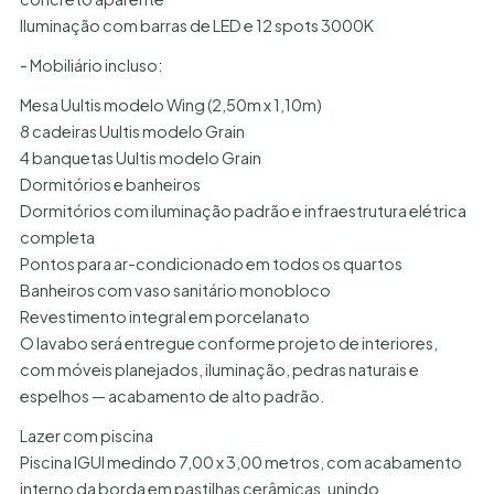
Iluminação com barras de LED e 12 spots 3000K
- Mobiliário incluso:
Mesa Uultis modelo Wing (2,50m x 1,10m)
8 cadeiras Uultis modelo Grain
4 banquetas Uultis modelo Grain
Dormitórios e banheiros
Dormitórios com iluminação padrão e infraestrutura elétrica
completa
Pontos para ar-condicionado em todos os quartos
Banheiros com vaso sanitário monobloco
Revestimento integral em porcelanato
O lavabo será entregue conforme projeto de interiores,
com móveis planejados, iluminação, pedras naturais e
espelhos — acabamento de alto padrão.
Lazer com piscina
Piscina IGUI medindo 7,00 x 3,00 metros, com acabamento
interno da borda em pastilhas cerâmicas, unindo