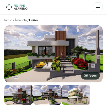
Início
/
À venda
/
União
35 fotos