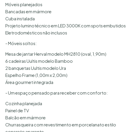
Móveis planejados
Bancadas em mármore
Cuba instalada
Projeto luminotécnico em LED 3000K com spots embutidos
Eletrodomésticos não inclusos
- Móveis soltos:
Mesa de jantar Herval modelo MH2810 (oval, 1,90m)
6 cadeiras Uultis modelo Bamboo
2 banquetas Uultis modelo Ura
Espelho Frame (1,00m x 2,00m)
Área gourmet integrada
- Um espaço pensado para receber com conforto:
Cozinha planejada
Painel de TV
Balcão em mármore
Churrasqueira com revestimento em porcelanato estilo
concreto aparente