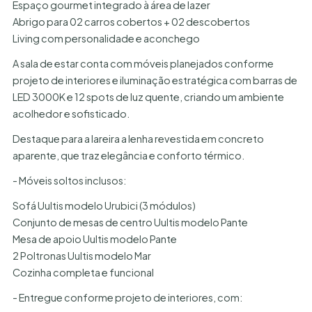
Espaço gourmet integrado à área de lazer
Abrigo para 02 carros cobertos + 02 descobertos
Living com personalidade e aconchego
A sala de estar conta com móveis planejados conforme
projeto de interiores e iluminação estratégica com barras de
LED 3000K e 12 spots de luz quente, criando um ambiente
acolhedor e sofisticado.
Destaque para a lareira a lenha revestida em concreto
aparente, que traz elegância e conforto térmico.
- Móveis soltos inclusos:
Sofá Uultis modelo Urubici (3 módulos)
Conjunto de mesas de centro Uultis modelo Pante
Mesa de apoio Uultis modelo Pante
2 Poltronas Uultis modelo Mar
Cozinha completa e funcional
- Entregue conforme projeto de interiores, com: