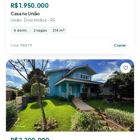
R$ 1.950.000
Casa no União
União · Dois Irmãos – RS
4 dorm.
2 vagas
214 m²
Cód. 98879
Copiar
R$ 2.200.000