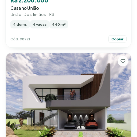
Casa no União
União · Dois Irmãos – RS
4 dorm.
4 vagas
440 m²
Cód. 98921
Copiar