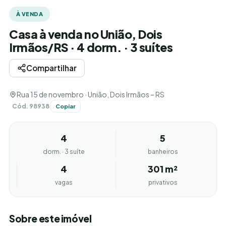
À VENDA
Casa à venda no União, Dois
Irmãos/RS · 4 dorm. · 3 suítes
Compartilhar
Rua 15 de novembro · União, Dois Irmãos – RS
Cód. 98938
Copiar
4
5
dorm. · 3 suíte
banheiros
4
301 m²
vagas
privativos
Sobre este imóvel