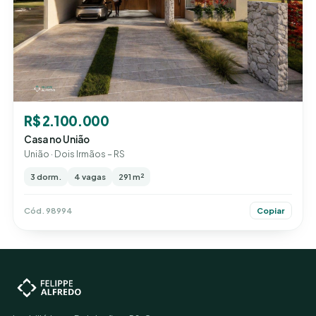
R$ 2.100.000
Casa no União
União · Dois Irmãos – RS
3 dorm.
4 vagas
291 m²
Cód. 98994
Copiar