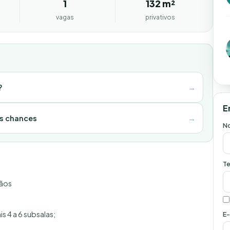
1
132 m²
vagas
privativos
?
→
E
as chances
→
N
Te
mãos
 4 a 6 subsalas;
E-