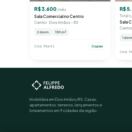
R$ 5
R$ 3.600
/mês
Total c
Sala Comercial no Centro
Sala C
Centro · Dois Irmãos – RS
Centro 
2 dorm.
130 m²
1 dor
Cód. 98642
Copiar
Cód. 9
Imobiliária em Dois Irmãos/RS. Casas,
apartamentos, terrenos, lançamentos e
loteamentos em 9 cidades da região.