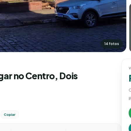
14 fotos
gar no Centro, Dois
C
I
4
Copiar