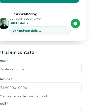
Lucas Wendling
corretor responsável
CRECI 46117
Ver imóveis dele →
ntrar em contato
ome
*
lefone
*
Meu número é de fora do Brasil
mail
*