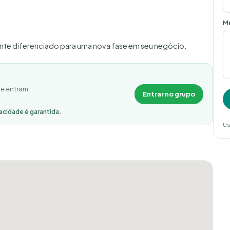
M
mente diferenciado para uma nova fase em seu negócio.
e entram,
Entrar no grupo
acidade é garantida.
Us