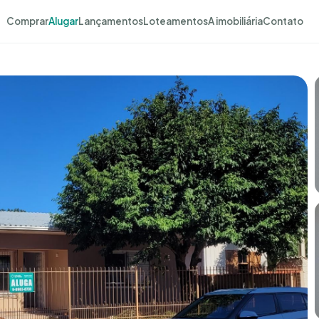
Comprar
Alugar
Lançamentos
Loteamentos
A imobiliária
Contato