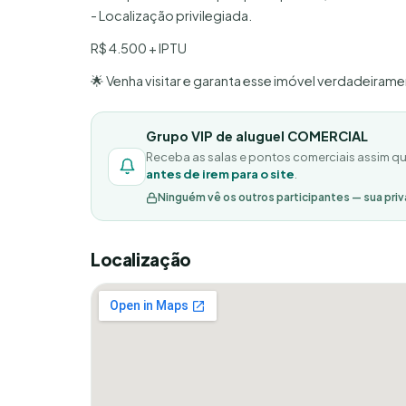
- Localização privilegiada.
R$ 4.500 + IPTU
🌟 Venha visitar e garanta esse imóvel verdadeira
Grupo VIP de aluguel COMERCIAL
Receba as salas e pontos comerciais assim qu
antes de irem para o site
.
Ninguém vê os outros participantes — sua priv
Localização