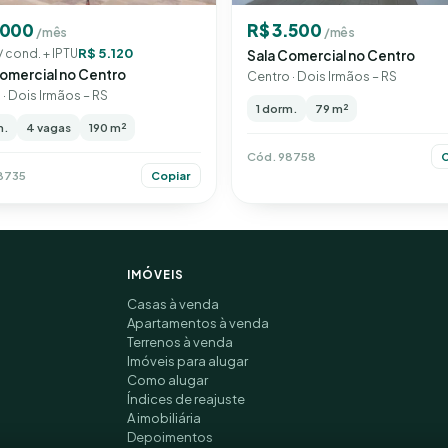
.000
R$ 3.500
/mês
/mês
R$ 5.120
/ cond. + IPTU
Sala Comercial no Centro
omercial no Centro
Centro · Dois Irmãos – RS
· Dois Irmãos – RS
1 dorm.
79 m²
m.
4 vagas
190 m²
Cód. 98758
C
8735
Copiar
IMÓVEIS
Casas à venda
Apartamentos à venda
Terrenos à venda
Imóveis para alugar
Como alugar
Índices de reajuste
A imobiliária
Depoimentos