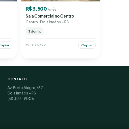
R$ 3.500
/mês
Sala Comercial no Centro
Centro · Dois Irmãos – RS
3 dorm.
Cód. 98777
Copiar
opiar
CONTATO
Av. Porto Alegre, 762
Dois Irmãos – RS
(51) 3177-9006