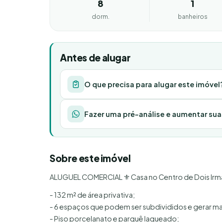
8
1
dorm.
banheiros
Antes de alugar
O que precisa para alugar este imóvel
Fazer uma pré-análise e aumentar su
Sobre este imóvel
ALUGUEL COMERCIAL ⚜️ Casa no Centro de Dois Ir
- 132 m² de área privativa;
- 6 espaços que podem ser subdivididos e gerar mais
- Piso porcelanato e parquê laqueado;