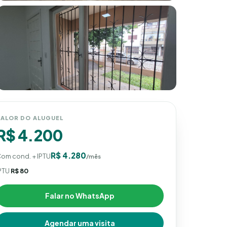
VALOR DO ALUGUEL
R$ 4.200
R$ 4.280
om cond. + IPTU
/mês
PTU
R$ 80
Falar no WhatsApp
Agendar uma visita