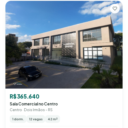
R$ 365.640
Sala Comercial no Centro
Centro · Dois Irmãos – RS
1 dorm.
12 vagas
42 m²