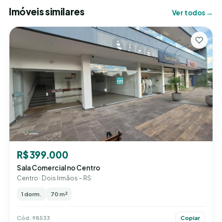
Imóveis similares
Ver todos →
R$ 399.000
Sala Comercial no Centro
Centro · Dois Irmãos – RS
1 dorm.
70 m²
Cód. 98533
Copiar