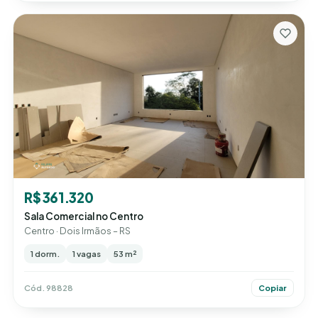
R$ 361.320
Sala Comercial no Centro
Centro · Dois Irmãos – RS
1 dorm.
1 vagas
53 m²
Cód. 98828
Copiar