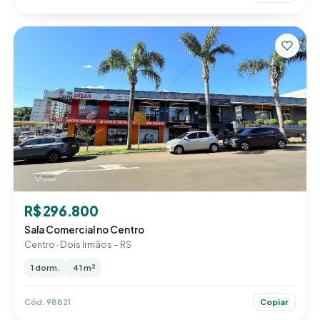
R$ 296.800
Sala Comercial no Centro
Centro · Dois Irmãos – RS
1 dorm.
41 m²
Cód. 98821
Copiar