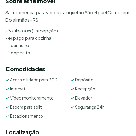
Sobre este imóvel
Sala comercial para venda e aluguel no São Miguel Center em
Dois Irmãos - RS.
- 3 sub-salas (1 recepção);
- espaço para cozinha
- 1 banheiro
- 1 depósito
Comodidades
Acessibilidade para PCD
Depósito
Internet
Recepção
Vídeo monitoramento
Elevador
Espera para split
Segurança 24h
Estacionamento
Localização