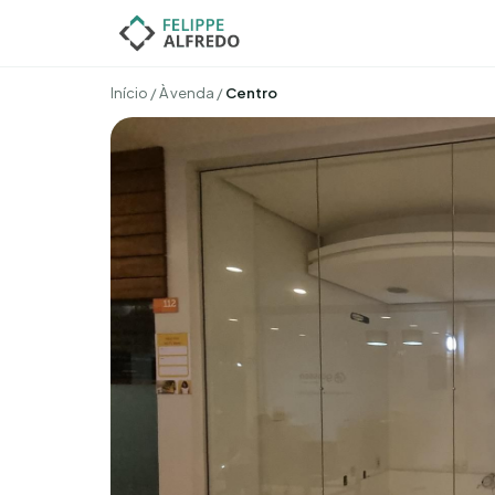
Início
/
À venda
/
Centro