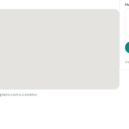
M
Us
leto com o corretor.