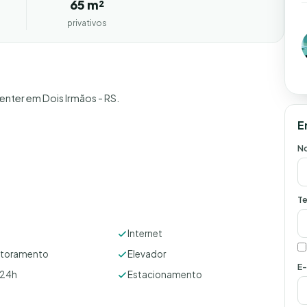
65 m²
privativos
enter em Dois Irmãos - RS.
E
N
Te
Internet
itoramento
Elevador
E-
 24h
Estacionamento