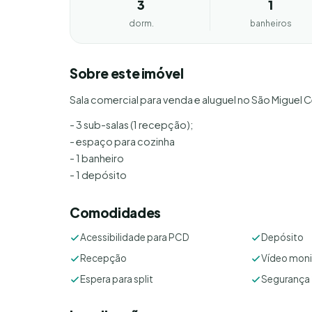
3
1
dorm.
banheiros
Sobre este imóvel
Sala comercial para venda e aluguel no São Miguel C
- 3 sub-salas (1 recepção);
- espaço para cozinha
- 1 banheiro
- 1 depósito
Comodidades
Acessibilidade para PCD
Depósito
Recepção
Vídeo mon
Espera para split
Segurança