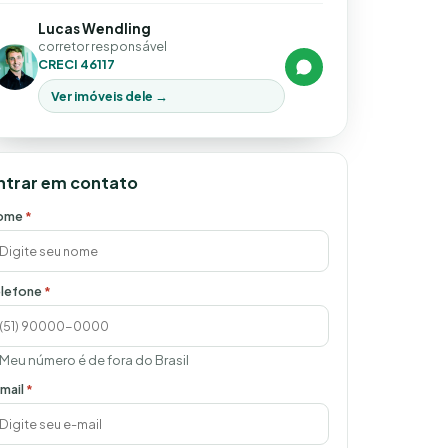
Lucas Wendling
corretor responsável
CRECI 46117
Ver imóveis dele →
ntrar em contato
ome
*
lefone
*
Meu número é de fora do Brasil
mail
*