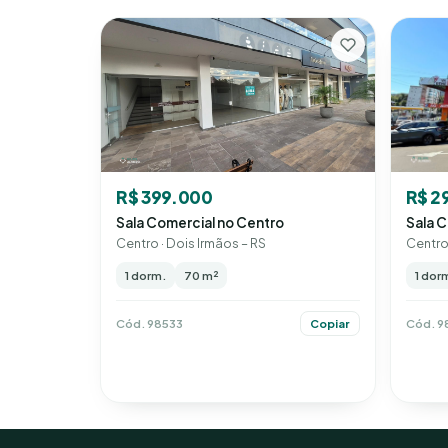
R$ 2
R$ 399.000
Sala C
Sala Comercial no Centro
Centro 
Centro · Dois Irmãos – RS
1 dor
1 dorm.
70 m²
Cód. 9
Cód. 98533
Copiar