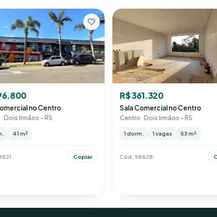
96.800
R$ 361.320
omercial no Centro
Sala Comercial no Centro
· Dois Irmãos – RS
Centro · Dois Irmãos – RS
m.
41 m²
1 dorm.
1 vagas
53 m²
8821
Cód. 98828
Copiar
C