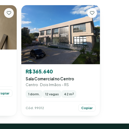
R$ 365.640
Sala Comercial no Centro
Centro · Dois Irmãos – RS
opiar
1 dorm.
12 vagas
42 m²
Cód. 99012
Copiar