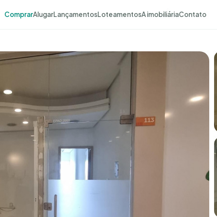
Comprar
Alugar
Lançamentos
Loteamentos
A imobiliária
Contato