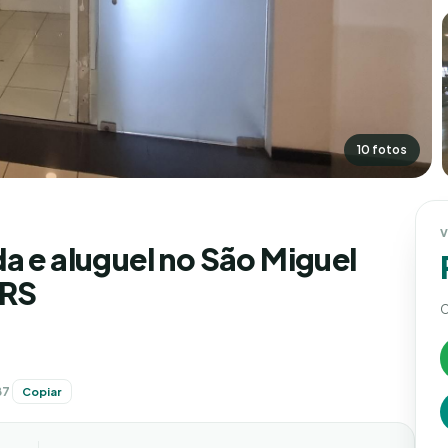
10 fotos
V
a e aluguel no São Miguel
 RS
C
87
Copiar