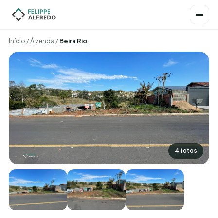
Início
/
À venda
/
Beira Rio
4 fotos