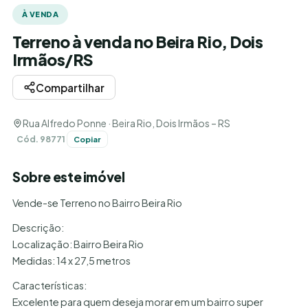
À VENDA
Terreno à venda no Beira Rio, Dois
Irmãos/RS
Compartilhar
Rua Alfredo Ponne · Beira Rio, Dois Irmãos – RS
Cód. 98771
Copiar
Sobre este imóvel
Vende-se Terreno no Bairro Beira Rio
Descrição:
Localização: Bairro Beira Rio
Medidas: 14 x 27,5 metros
Características:
Excelente para quem deseja morar em um bairro super