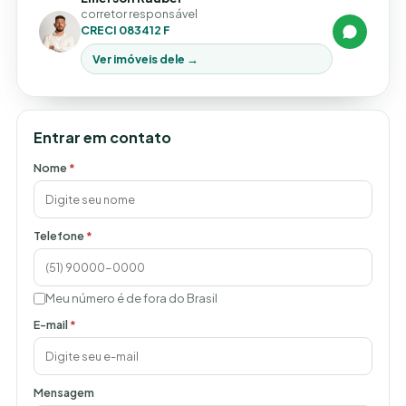
corretor responsável
CRECI 083412 F
Ver imóveis dele →
Entrar em contato
Nome
*
Telefone
*
Meu número é de fora do Brasil
E-mail
*
Mensagem