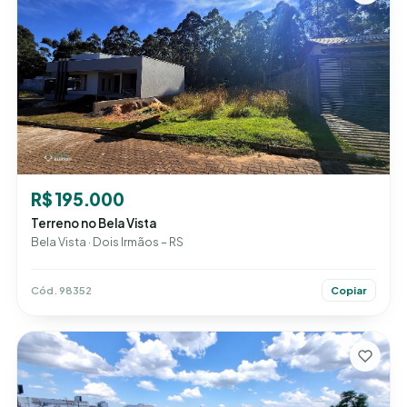
R$ 195.000
Terreno no Bela Vista
Bela Vista · Dois Irmãos – RS
Cód. 98352
Copiar