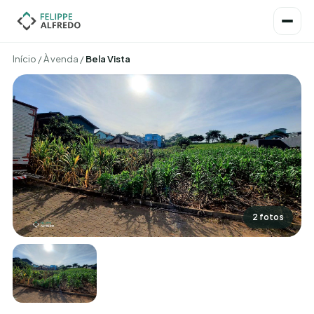
Início
/
À venda
/
Bela Vista
2 fotos