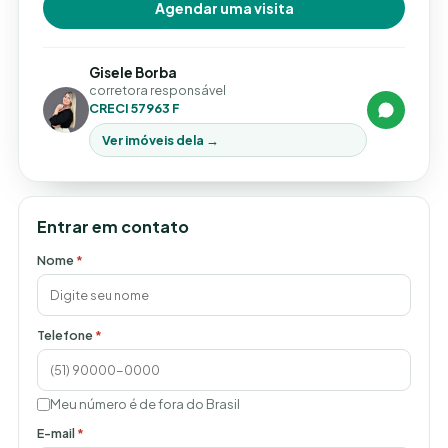
Agendar uma visita
Gisele Borba
corretora responsável
CRECI 57963 F
Ver imóveis dela →
Entrar em contato
Nome
*
Telefone
*
Meu número é de fora do Brasil
E-mail
*