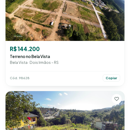
R$ 144.200
Terreno no Bela Vista
Bela Vista · Dois Irmãos – RS
Cód. 98628
Copiar