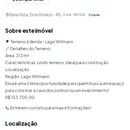
Bela Vista, Dois Irmãos – RS
Cód. 98704
Copiar
Sobre este imóvel
🌳 Terreno à Venda - Lago Witmann
📏 Detalhes do Terreno:
Área: 312 m²
Características: Lindo terreno, ideal para construção
Localização:
Região: Lago Witmann
Essa é uma ótima oportunidade para quem busca um espaço
para construir a casa dos sonhos ou um investimento!
R$ 153.700,00
📞 Entre em contato para mais informações!
Localização