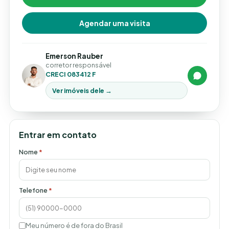
Agendar uma visita
Emerson Rauber
corretor responsável
CRECI 083412 F
Ver imóveis dele →
Entrar em contato
Nome
*
Telefone
*
Meu número é de fora do Brasil