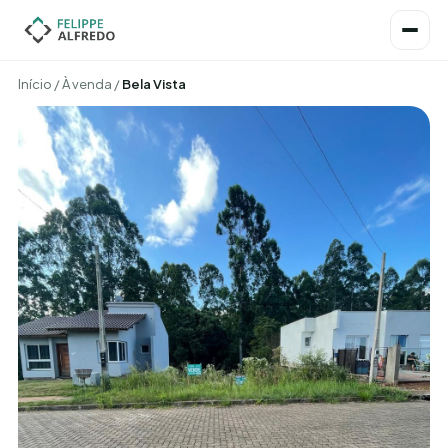
Início
/
À venda
/
Bela Vista