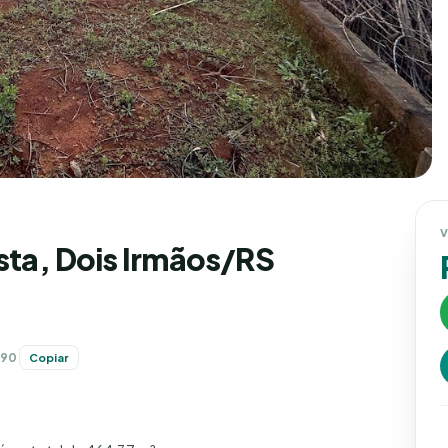
V
sta, Dois Irmãos/RS
790
Copiar