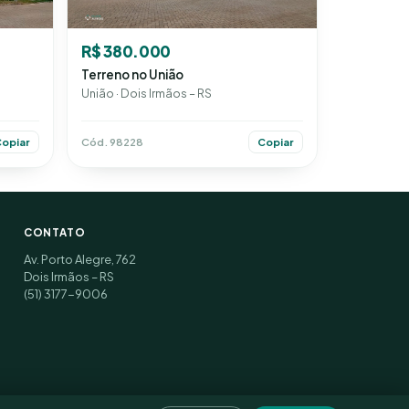
R$ 380.000
Terreno no União
União · Dois Irmãos – RS
Cód. 98228
opiar
Copiar
CONTATO
Av. Porto Alegre, 762
Dois Irmãos – RS
(51) 3177-9006