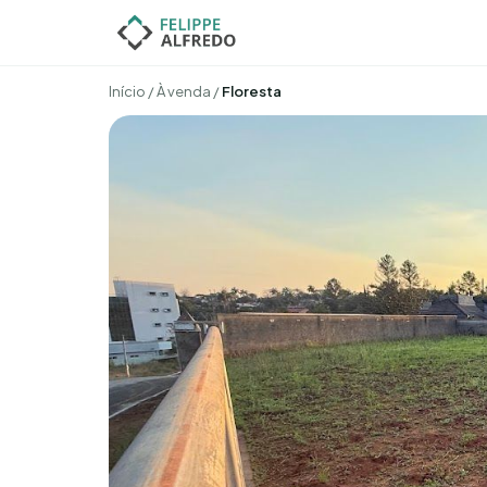
Início
/
À venda
/
Floresta