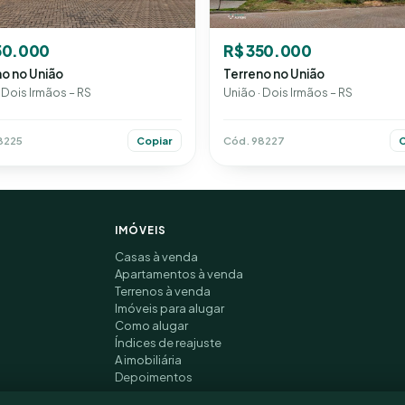
50.000
R$ 350.000
o no União
Terreno no União
 Dois Irmãos – RS
União · Dois Irmãos – RS
8225
Cód. 98227
Copiar
C
IMÓVEIS
Casas à venda
Apartamentos à venda
Terrenos à venda
Imóveis para alugar
Como alugar
Índices de reajuste
A imobiliária
Depoimentos