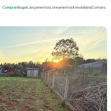
Comprar
Alugar
Lançamentos
Loteamentos
A imobiliária
Contato