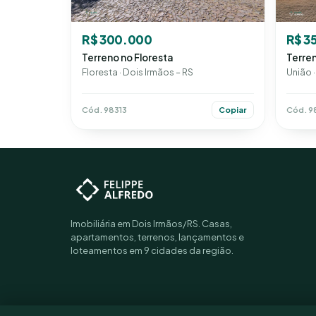
R$ 300.000
R$ 3
Terreno no Floresta
Terren
Floresta · Dois Irmãos – RS
União ·
Cód. 98313
Cód. 9
Copiar
Imobiliária em Dois Irmãos/RS. Casas,
apartamentos, terrenos, lançamentos e
loteamentos em 9 cidades da região.