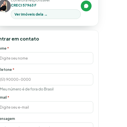
corretora responsável
CRECI 57963 F
Ver imóveis dela →
ntrar em contato
ome
*
lefone
*
Meu número é de fora do Brasil
mail
*
ensagem