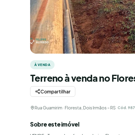
À VENDA
Terreno à venda no Flore
Compartilhar
Rua Guamirim · Floresta, Dois Irmãos – RS
Cód. 98
Sobre este imóvel