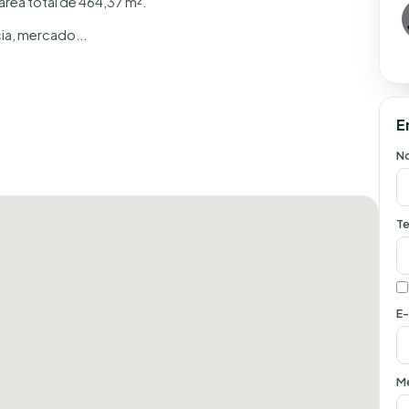
área total de 464,37 m².
ia, mercado...
E
N
Te
E-
M