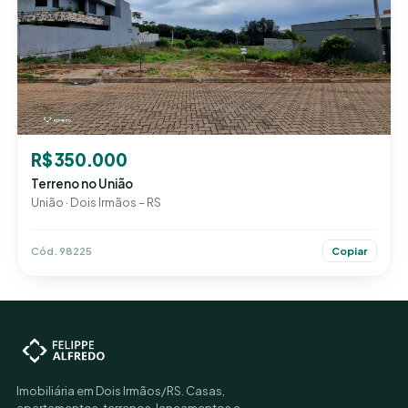
R$ 350.000
Terreno no União
União · Dois Irmãos – RS
Cód. 98225
Copiar
Imobiliária em Dois Irmãos/RS. Casas,
apartamentos, terrenos, lançamentos e