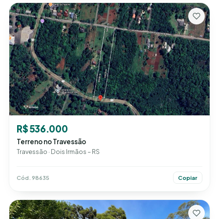
R$ 536.000
Terreno no Travessão
Travessão · Dois Irmãos – RS
Cód. 98635
Copiar