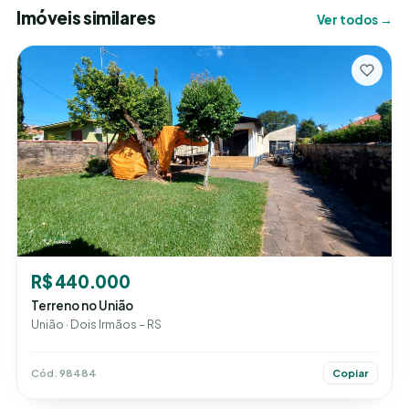
Imóveis similares
Ver todos →
R$ 440.000
Terreno no União
União · Dois Irmãos – RS
Cód. 98484
Copiar