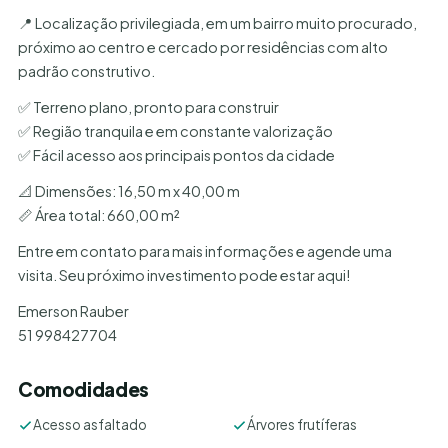
📍 Localização privilegiada, em um bairro muito procurado,
próximo ao centro e cercado por residências com alto
padrão construtivo.
✅ Terreno plano, pronto para construir
✅ Região tranquila e em constante valorização
✅ Fácil acesso aos principais pontos da cidade
📐 Dimensões: 16,50 m x 40,00 m
📏 Área total: 660,00 m²
Entre em contato para mais informações e agende uma
visita. Seu próximo investimento pode estar aqui!
Emerson Rauber
51 998427704
Comodidades
Acesso asfaltado
Árvores frutíferas