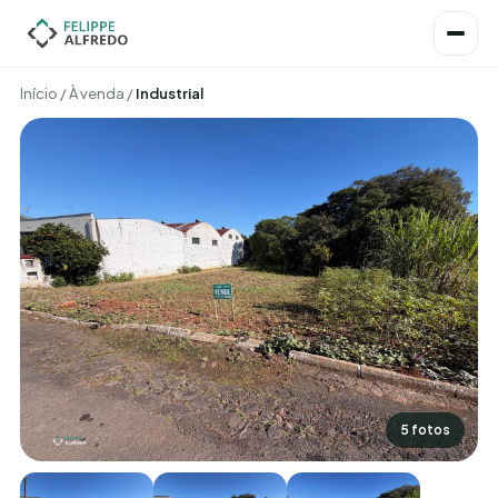
Início
/
À venda
/
Industrial
5 fotos