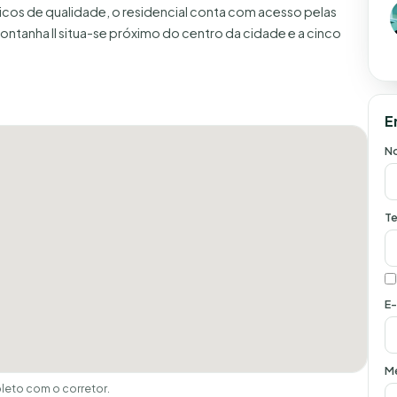
icos de qualidade, o residencial conta com acesso pelas
ontanha II situa-se próximo do centro da cidade e a cinco
E
N
Te
E-
M
eto com o corretor.