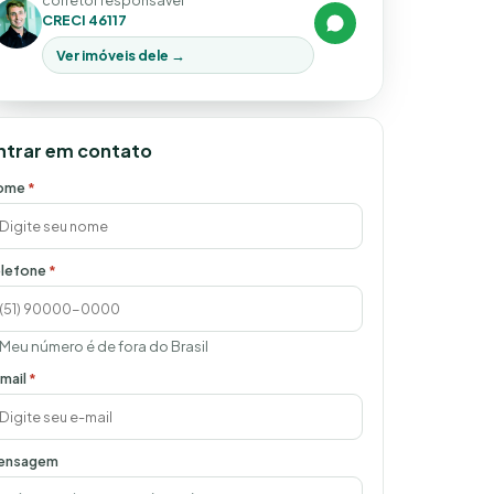
corretor responsável
CRECI 46117
Ver imóveis dele →
ntrar em contato
ome
*
lefone
*
Meu número é de fora do Brasil
mail
*
ensagem