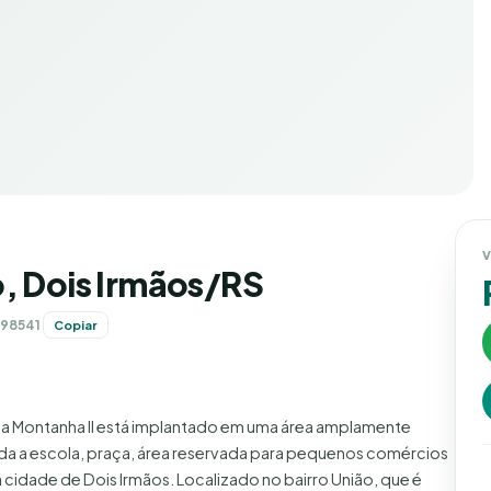
V
o, Dois Irmãos/RS
 98541
Copiar
a Montanha II está implantado em uma área amplamente
ada a escola, praça, área reservada para pequenos comércios
a cidade de Dois Irmãos. Localizado no bairro União, que é