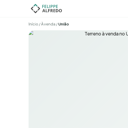
Início
/
À venda
/
União