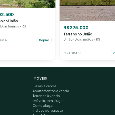
02.500
o no União
 Dois Irmãos – RS
R$ 275.000
Terreno no União
União · Dois Irmãos – RS
8364
Copiar
Cód. 98408
C
IMÓVEIS
Casas à venda
Apartamentos à venda
Terrenos à venda
Imóveis para alugar
Como alugar
Índices de reajuste