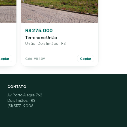
R$ 275.000
Terreno no União
União · Dois Irmãos – RS
Cód. 98409
opiar
Copiar
CONTATO
Av. Porto Alegre, 762
Dois Irmãos – RS
(51) 3177-9006