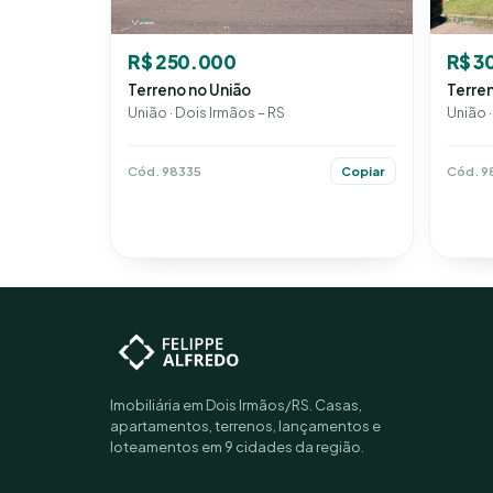
R$ 3
R$ 250.000
Terren
Terreno no União
União ·
União · Dois Irmãos – RS
Cód. 9
Cód. 98335
Copiar
Imobiliária em Dois Irmãos/RS. Casas,
apartamentos, terrenos, lançamentos e
loteamentos em 9 cidades da região.