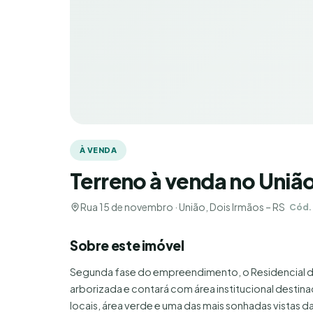
À VENDA
Terreno à venda no Uniã
Rua 15 de novembro · União, Dois Irmãos – RS
Cód.
Sobre este imóvel
Segunda fase do empreendimento, o Residencial d
arborizada e contará com área institucional destin
locais, área verde e uma das mais sonhadas vistas d